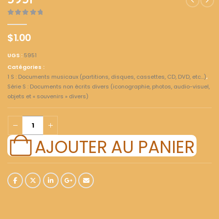
5951
0
out of 5
$
1.00
UGS :
5951
Catégories :
1 S : Documents musicaux (partitions, disques, cassettes, CD, DVD, etc...)
,
Série S : Documents non écrits divers (iconographie, photos, audio-visuel,
objets et « souvenirs » divers)
AJOUTER AU PANIER