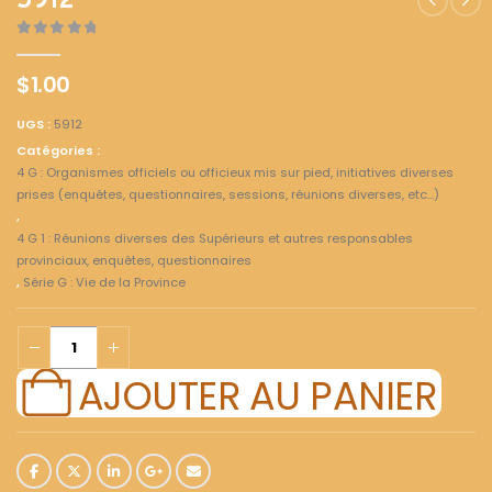
5912
0
out of 5
$
1.00
UGS :
5912
Catégories :
4 G : Organismes officiels ou officieux mis sur pied, initiatives diverses
prises (enquêtes, questionnaires, sessions, réunions diverses, etc...)
,
4 G 1 : Réunions diverses des Supérieurs et autres responsables
provinciaux, enquêtes, questionnaires
,
Série G : Vie de la Province
AJOUTER AU PANIER