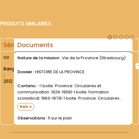
PRODUITS SIMILAIRES
Série
Documents
1G1
Nature de la mission :
Vie de la Province (Strasbourg)
Rang
Dossier :
HISTOIRE DE LA PROVINCE
:
2612
Contenu :
-1 boite. Province. Circulaires et
communication. 1929-1956|-1 boite. Formation
scolasticat. 1963-1973|-1 boite. Province. Circulaires
provinciales (doubles)|-1 boite. Coutumiers-
Voir +
ordonnances- statuts|-1 boite. Statistiques
provinciales|-1 boite. Circulaires provinciales. 1913-1939
Observations :
11 sur le plan
(doubles)|-1 boite. 1914-1946. Circulaires provinciales.
Correspondance St Pascal- Thuringe. Fulda-
Metz|1899-1915|-1 boite. Divers (brochures-...