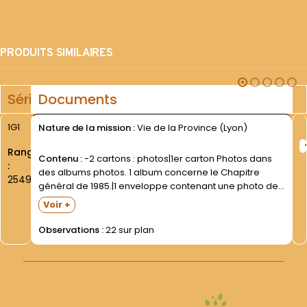
PRODUITS SIMILAIRES
Série
Documents
1G1
Nature de la mission :
Vie de la Province (Lyon)
Rang
Contenu :
-2 cartons : photos|1er carton Photos dans
:
des albums photos. 1 album concerne le Chapitre
2549
général de 1985.|1 enveloppe contenant une photo de
Fr. Roger MARCHAL- Définiteur général- saluant le
Voir +
pape François. Au centre- le Ministre Général- Fr.
Michael Anthony...
Observations :
22 sur plan