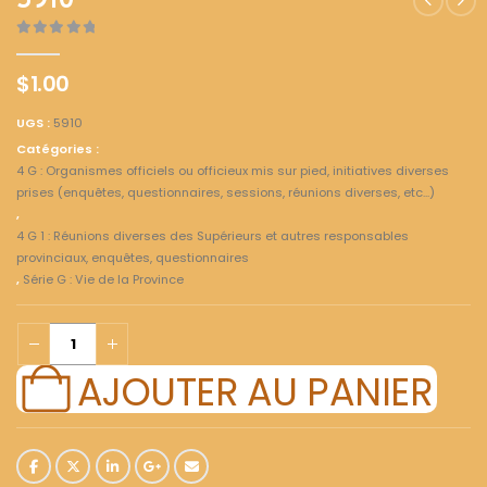
5910
0
out of 5
$
1.00
UGS :
5910
Catégories :
4 G : Organismes officiels ou officieux mis sur pied, initiatives diverses
prises (enquêtes, questionnaires, sessions, réunions diverses, etc...)
,
4 G 1 : Réunions diverses des Supérieurs et autres responsables
provinciaux, enquêtes, questionnaires
,
Série G : Vie de la Province
AJOUTER AU PANIER