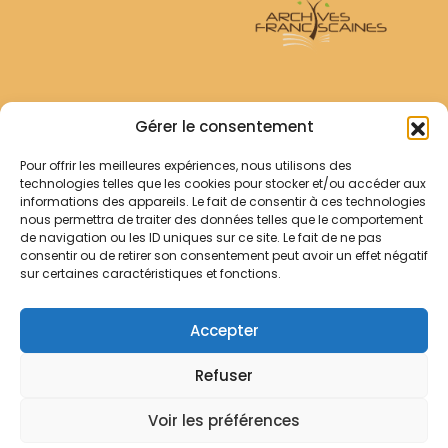
Archives Franciscaines
Gérer le consentement
Pour offrir les meilleures expériences, nous utilisons des
RECHERCHER
technologies telles que les cookies pour stocker et/ou accéder aux
Comment chercher ?
informations des appareils. Le fait de consentir à ces technologies
Les archives
nous permettra de traiter des données telles que le comportement
de navigation ou les ID uniques sur ce site. Le fait de ne pas
consentir ou de retirer son consentement peut avoir un effet négatif
Notre démarche
sur certaines caractéristiques et fonctions.
Les bibliothèques
Contact
Accepter
Votre panier
Refuser
Mentions légales
Politique de cookies
Voir les préférences
© Archives Franciscaines 2025