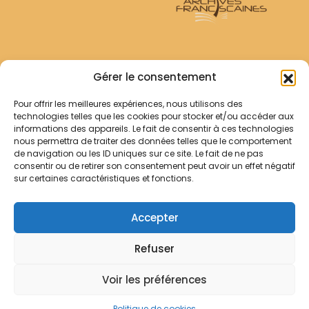
Archives Franciscaines
Gérer le consentement
Pour offrir les meilleures expériences, nous utilisons des
RECHERCHER
technologies telles que les cookies pour stocker et/ou accéder aux
Comment chercher ?
informations des appareils. Le fait de consentir à ces technologies
Les archives
nous permettra de traiter des données telles que le comportement
de navigation ou les ID uniques sur ce site. Le fait de ne pas
consentir ou de retirer son consentement peut avoir un effet négatif
Notre démarche
sur certaines caractéristiques et fonctions.
Les bibliothèques
Contact
Accepter
Votre panier
Refuser
Mentions légales
Politique de cookies
Voir les préférences
© Archives Franciscaines 2025
Politique de cookies