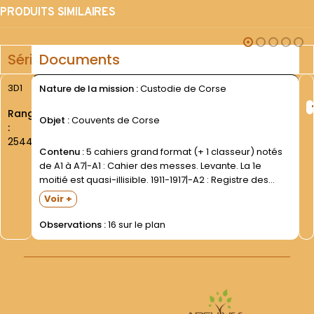
PRODUITS SIMILAIRES
Série
Documents
3D1
Nature de la mission :
Custodie de Corse
Rang
Objet :
Couvents de Corse
:
2544
Contenu :
5 cahiers grand format (+ 1 classeur) notés
de A1 à A7|-A1 : Cahier des messes. Levante. La 1e
moitié est quasi-illisible. 1911-1917|-A2 : Registre des
Actes de la Province de Corse. 1902-1924|(inscription
Voir +
sur la couverture : 01-45. Bastia. 16)|-A3...
Observations :
16 sur le plan