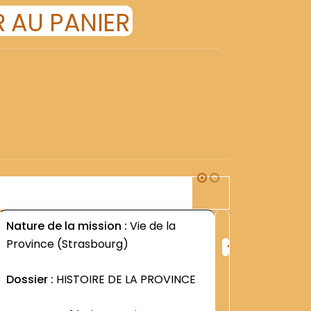
 AU PANIER
1G1
Nature de la mission :
Vie de la
Nature d
+
Province (Strasbourg)
PROVINC
ng
Rang
:
Dossier :
HISTOIRE DE LA PROVINCE
Dossier 
2
2606