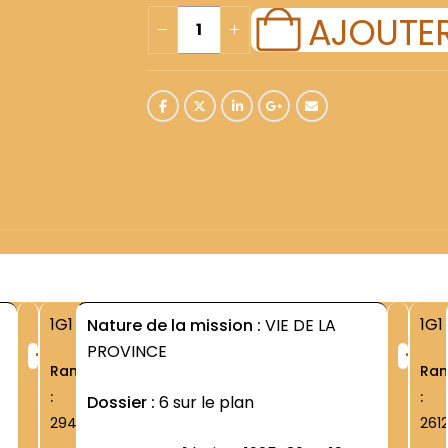
AJOUTER
1G1
1G1
Nature de la mission :
VIE DE LA
+
+
PROVINCE
Rang
Ra
:
:
Dossier :
6 sur le plan
2942
261