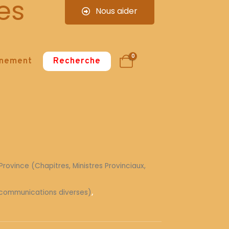
es
Nous aider
0
nnement
Recherche
Province (Chapitres, Ministres Provinciaux,
et communications diverses)
,