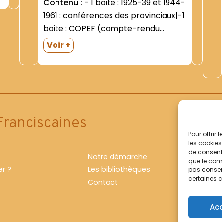
Contenu :
- 1 boite : 1925-39 et 1944-
1961 : conférences des provinciaux|-1
boite : COPEF (compte-rendu
officiel). 1962-1969|- 1 boite : COPEF
Voir +
(comptes-rendus officiel). 1970-
1988|-1 boite : COPEF (compte-
rendu officiel). Dossier du président-
de 1990 à 1993|-1 boite : COPEF- 1996-
2002|-1...
Franciscaines
Pour offrir
les cookies
de consenti
Notre démarche
que le comp
r ?
Les bibliothèques
pas consent
certaines c
Contact
Ac