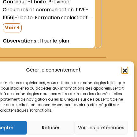
Contenu :
-1 boite. Province.
Contenu
Circulaires et communication. 1929-
Frères|-1
1956|-1 boite. Formation scolasticat.
Province
1963-1973|-1 boite. Province.
boite : 
Voir +
Circulaires provinciales (doubles)|-1
franco-b
Observations :
11 sur le plan
boite. Coutumiers- ordonnances-
Compag
statuts|-1 boite. Statistiques
provinciales|-1 boite. Circulaires
provinciales. 1913-1939 (doubles)|-1
Gérer le consentement
boite. 1914-1946. Circulaires
provinciales. Correspondance St
 les meilleures expériences, nous utilisons des technologies telles que
 pour stocker et/ou accéder aux informations des appareils. Le fait
Pascal- Thuringe. Fulda-Metz|1899-
r à ces technologies nous permettra de traiter des données telles
1915|-1 boite. Divers (brochures-...
Votre panier
ortement de navigation ou les ID uniques sur ce site. Le fait de ne
Mentions légales
ir ou de retirer son consentement peut avoir un effet négatif sur
aractéristiques et fonctions.
Politique de cookies
© Archives Franciscaines 2025
cepter
Refuser
Voir les préférences