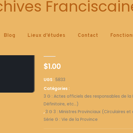
5833
chives Franciscain
Blog
Lieux d’études
Contact
Fonctio
5833
0
out of 5
$
1.00
UGS :
5833
Catégories :
3 G : Actes officiels des responsables de la 
Définitoire, etc...)
,
3 G 3 : Ministres Provinciaux (Circulaires 
Série G : Vie de la Province