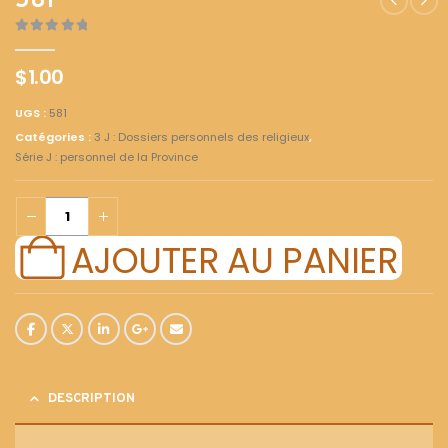
581
0
out of 5
$
1.00
UGS :
581
Catégories :
3 J : Dossiers personnels des religieux
,
Série J : personnel de la Province
AJOUTER AU PANIER
DESCRIPTION