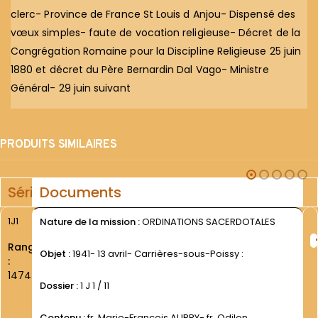
clerc- Province de France St Louis d Anjou- Dispensé des
vœux simples- faute de vocation religieuse- Décret de la
Congrégation Romaine pour la Discipline Religieuse 25 juin
1880 et décret du Père Bernardin Dal Vago- Ministre
Général- 29 juin suivant
PRODUITS SIMILAIRES
Série
Documents
1J1
Nature de la mission :
ORDINATIONS SACERDOTALES
Rang
Objet :
1941- 13 avril- Carrières-sous-Poissy :
:
1474
Dossier :
1 J 1 / 11
Contenu :
fr. Marie-François AUBRY- fr. Odilon