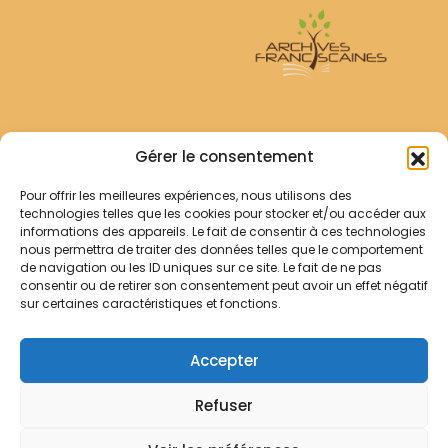
Archives Franciscaines
Gérer le consentement
Pour offrir les meilleures expériences, nous utilisons des
RECHERCHER
technologies telles que les cookies pour stocker et/ou accéder aux
Comment chercher ?
informations des appareils. Le fait de consentir à ces technologies
Les archives
nous permettra de traiter des données telles que le comportement
de navigation ou les ID uniques sur ce site. Le fait de ne pas
consentir ou de retirer son consentement peut avoir un effet négatif
Notre démarche
sur certaines caractéristiques et fonctions.
Les bibliothèques
Contact
Accepter
Votre panier
Refuser
Mentions légales
Politique de cookies