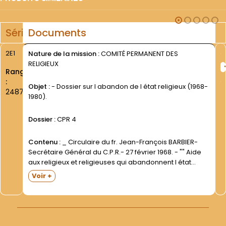
Série
Documents
2E1
Nature de la mission :
COMITÉ PERMANENT DES
RELIGIEUX
Rang
:
Objet :
- Dossier sur l abandon de l état religieux (1968-
2487
1980).
Dossier :
CPR 4
Contenu :
_ Circulaire du fr. Jean-François BARBIER-
Secrétaire Général du C.P.R.- 27 février 1968. - "" Aide
aux religieux et religieuses qui abandonnent l état
religieux "" . Janvier 1971 C.P.R. Et Union des Supérieurs
Voir +
Majeurs. - "" Bref commentaire des...