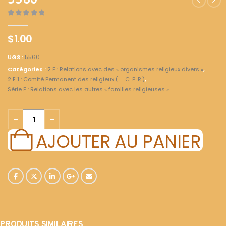
5560
0
out of 5
$
1.00
UGS :
5560
Catégories :
2 E : Relations avec des « organismes religieux divers »
,
2 E 1 : Comité Permanent des religieux ( = C. P. R.)
,
Série E : Relations avec les autres « familles religieuses »
AJOUTER AU PANIER
PRODUITS SIMILAIRES