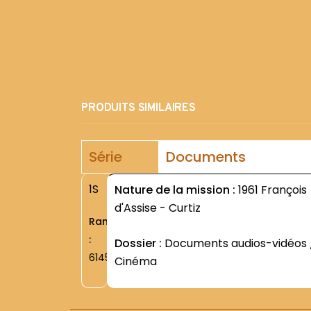
PRODUITS SIMILAIRES
Série
Documents
1S
Nature de la mission :
1961 François
d'Assise - Curtiz
Rang
:
Dossier :
Documents audios-vidéos 
6145
Cinéma