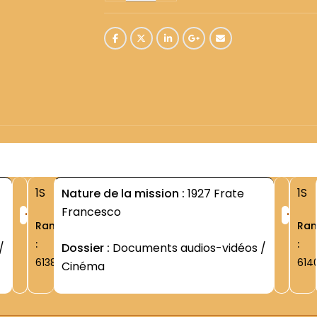
1S
1S
Nature de la mission :
1927 Frate
+
+
Francesco
Rang
Ra
:
:
/
Dossier :
Documents audios-vidéos /
6138
614
Cinéma