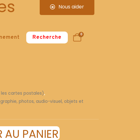
es
Nous aider
0
nnement
Recherche
 les cartes postales)
,
graphie, photos, audio-visuel, objets et
 AU PANIER