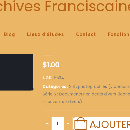
5534
chives Franciscain
Blog
Lieux d’études
Contact
Fonctio
5534
0
out of 5
$
1.00
UGS :
5534
Catégories :
2 S : photographies (y compris
Série S : Documents non écrits divers (icono
« souvenirs » divers)
AJOUTER