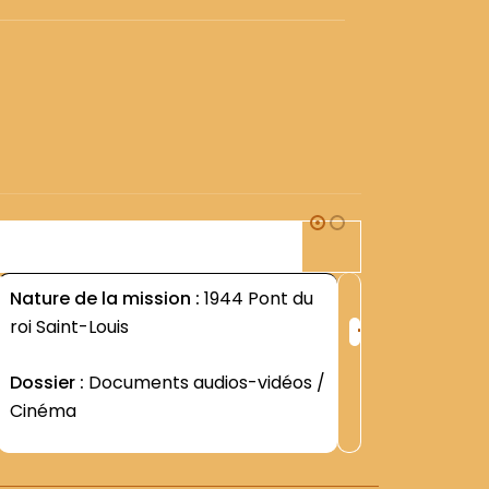
1S3
Nature de la mission :
1944 Pont du
Nature d
+
roi Saint-Louis
DIVERS-
ng
Rang
:
Dossier :
Documents audios-vidéos /
Dossier 
0
2935
Cinéma
Contenu
représen