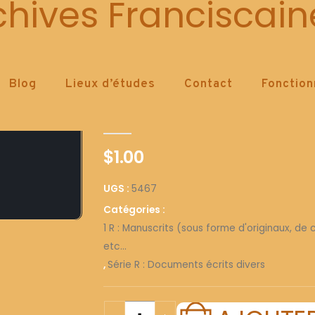
5467
chives Franciscain
Blog
Lieux d’études
Contact
Fonctio
5467
0
out of 5
$
1.00
UGS :
5467
Catégories :
1 R : Manuscrits (sous forme d'originaux, de
etc...
,
Série R : Documents écrits divers