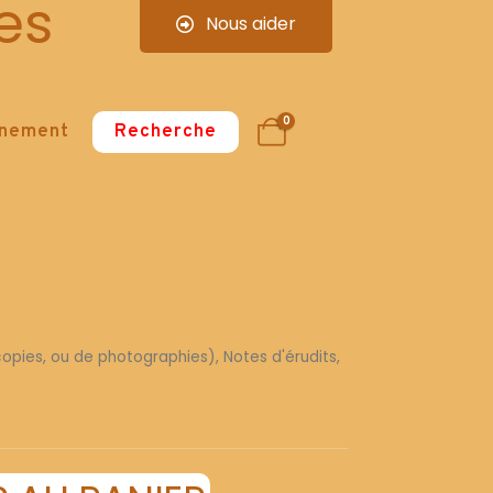
es
Nous aider
0
nnement
Recherche
 copies, ou de photographies), Notes d'érudits,