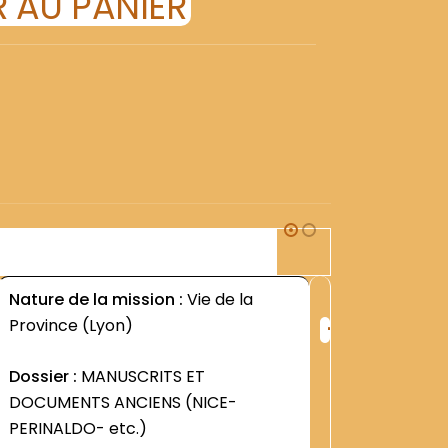
 AU PANIER
1R1
Nature de la mission :
Vie de la
Nature d
+
Province (Lyon)
PROVINC
ng
Rang
:
Dossier :
MANUSCRITS ET
Dossier 
4
2607
DOCUMENTS ANCIENS (NICE-
Contenu
PERINALDO- etc.)