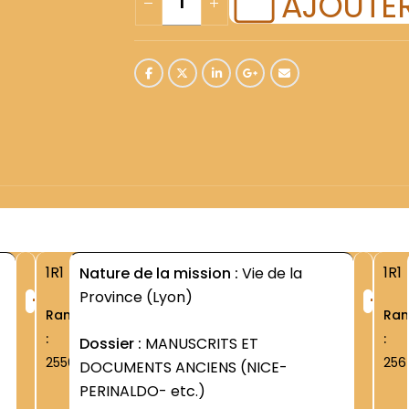
AJOUTER
1R1
1R1
Nature de la mission :
Vie de la
+
+
Province (Lyon)
Rang
Ra
:
:
Dossier :
MANUSCRITS ET
2556
256
DOCUMENTS ANCIENS (NICE-
PERINALDO- etc.)