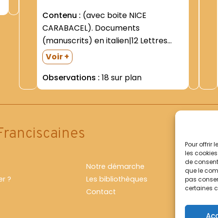
Contenu :
(avec boite NICE
CARABACEL). Documents
(manuscrits) en italien|12 Lettres
adressées au Père gardien du
Voir +
couvent de Cimella. Nice. 1721 à 1737-
Observations :
18 sur plan
par deux ministres successifs de la
congrégation du tiers ordre de la
pénitence|Document manuscrit des
privilèges de la congrégation...
Franciscaines
Pour offrir
les cookies
de consenti
Notre démarche
que le comp
r ?
Les bibliothèques
pas consent
certaines c
Contact
Ac