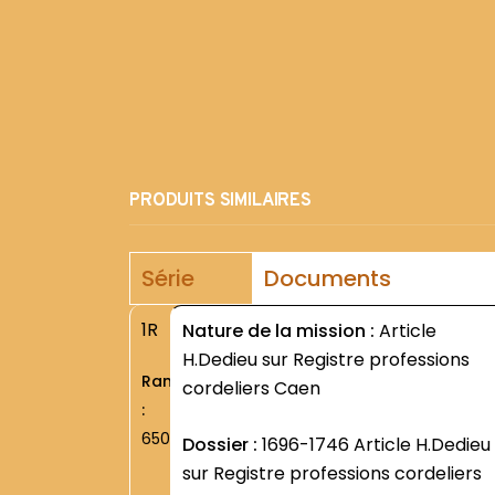
PRODUITS SIMILAIRES
Série
Documents
1R
Nature de la mission :
Article
H.Dedieu sur Registre professions
Rang
cordeliers Caen
:
6507
Dossier :
1696-1746 Article H.Dedieu
sur Registre professions cordeliers