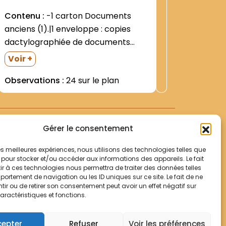
SCOT. Im
Contenu :
-1 carton Documents
revues 1
anciens (1).|1 enveloppe : copies
; commis
Voir +
dactylographiée de documents
SCOT. Im
Observat
anciens sur l histoire des Récollets
du P. I. 
Voir +
(Villeneuve- etc). Dactylographie de
journaux
Observations :
24 sur le plan
cahiers archiviaux ?|Nécrologe de la
représent
Province Saint Thomas des
Réformés du Piémont. Manuscrit- en
latin. 1621-1917. |1 cahier sur...
Gérer le consentement
 les meilleures expériences, nous utilisons des technologies telles que
 pour stocker et/ou accéder aux informations des appareils. Le fait
r à ces technologies nous permettra de traiter des données telles
Votre panier
ortement de navigation ou les ID uniques sur ce site. Le fait de ne
Mentions légales
ir ou de retirer son consentement peut avoir un effet négatif sur
aractéristiques et fonctions.
Politique de cookies
© Archives Franciscaines 2025
cepter
Refuser
Voir les préférences