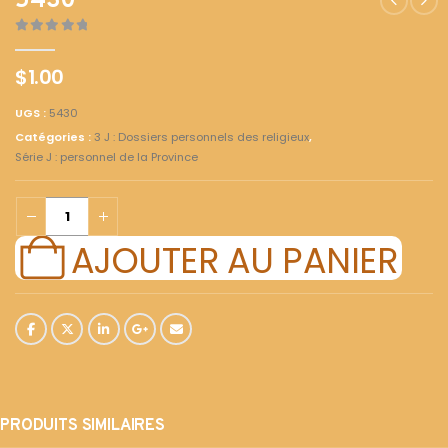
5430
0
out of 5
$
1.00
UGS :
5430
Catégories :
3 J : Dossiers personnels des religieux
,
Série J : personnel de la Province
AJOUTER AU PANIER
PRODUITS SIMILAIRES