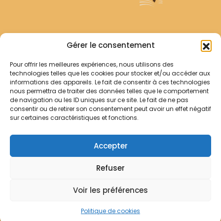
Archives Franciscaines
Gérer le consentement
Pour offrir les meilleures expériences, nous utilisons des
RECHERCHER
technologies telles que les cookies pour stocker et/ou accéder aux
Comment chercher ?
informations des appareils. Le fait de consentir à ces technologies
Les archives
nous permettra de traiter des données telles que le comportement
de navigation ou les ID uniques sur ce site. Le fait de ne pas
consentir ou de retirer son consentement peut avoir un effet négatif
Notre démarche
sur certaines caractéristiques et fonctions.
Les bibliothèques
Contact
Accepter
Votre panier
Refuser
Mentions légales
Politique de cookies
Voir les préférences
© Archives Franciscaines 2025
Politique de cookies