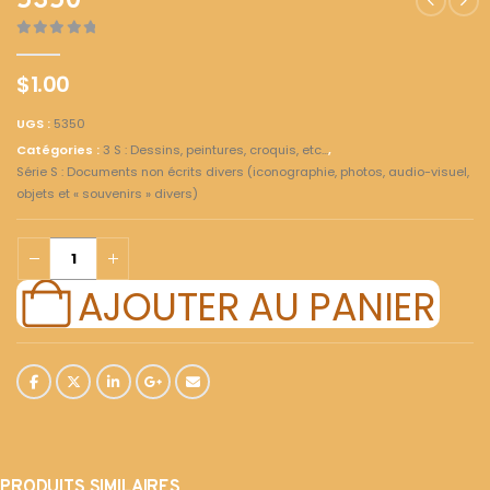
5350
0
out of 5
$
1.00
UGS :
5350
Catégories :
3 S : Dessins, peintures, croquis, etc...
,
Série S : Documents non écrits divers (iconographie, photos, audio-visuel,
objets et « souvenirs » divers)
AJOUTER AU PANIER
PRODUITS SIMILAIRES