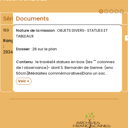
Série
Documents
1S3
Nature de la mission :
OBJETS DIVERS- STATUES ET
TABLEAUX
Rang
:
Dossier :
26 sur le plan
2934
Contenu :
1e travée|4 statues en bois (les "" colonnes
de l observance)- dont S. Bernardin de Sienne. (env.
50cm)|Médailles commémoratives|Dans un sac
plastique : morceaux de poterie médiévale (fouilles du
Voir +
jardin des Franciscains de Metz) et morceau de tuile
de l...