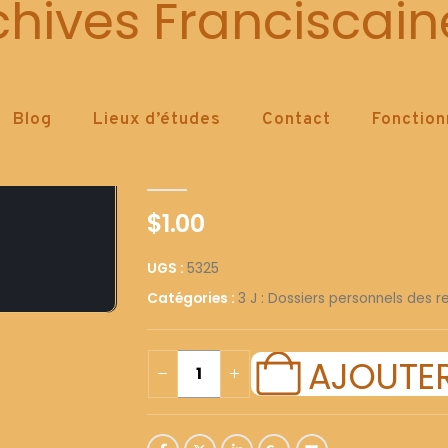
5325
chives Franciscain
Blog
Lieux d’études
Contact
Fonctio
5325
0
out of 5
$
1.00
UGS :
5325
Catégories :
3 J : Dossiers personnels des re
AJOUTER