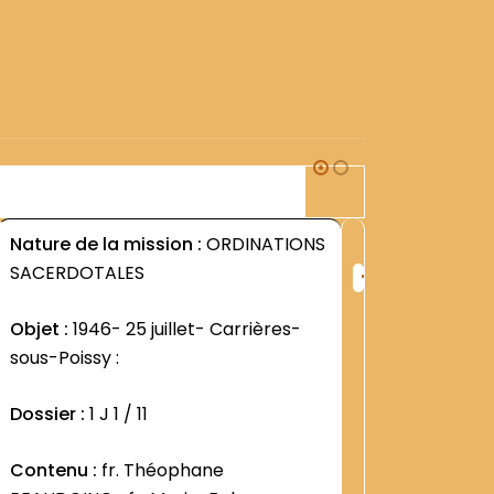
1J1
Nature de la mission :
ORDINATIONS
Nature d
+
SACERDOTALES
DANS L 
ng
Rang
:
Objet :
1946- 25 juillet- Carrières-
Dossier 
1460
sous-Poissy :
ORDINAT
Dossier :
1 J 1 / 11
Contenu
de 1941 à
Contenu :
fr. Théophane
corresp