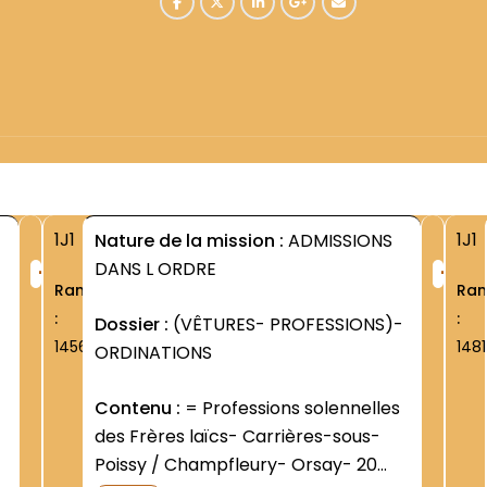
1J1
1J1
Nature de la mission :
ADMISSIONS
+
+
DANS L ORDRE
Rang
Ra
:
:
-
Dossier :
(VÊTURES- PROFESSIONS)-
1456
1481
ORDINATIONS
Contenu :
= Professions solennelles
des Frères laïcs- Carrières-sous-
Poissy / Champfleury- Orsay- 20