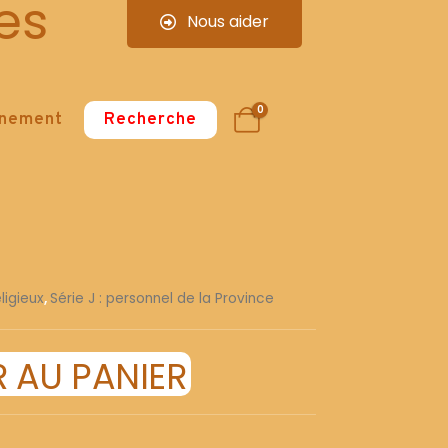
es
Nous aider
0
nnement
Recherche
ligieux
,
Série J : personnel de la Province
 AU PANIER