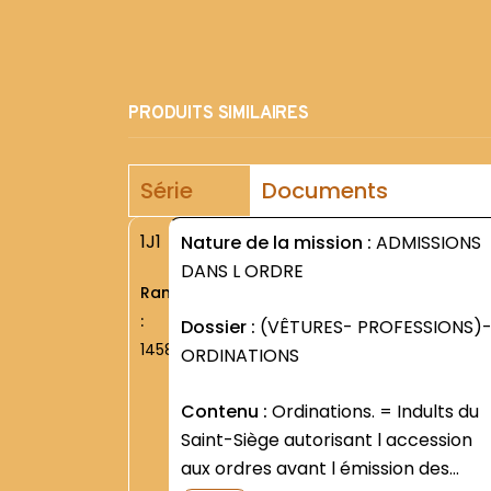
PRODUITS SIMILAIRES
Série
Documents
1J1
Nature de la mission :
ADMISSIONS
DANS L ORDRE
Rang
:
Dossier :
(VÊTURES- PROFESSIONS)
1458
ORDINATIONS
Contenu :
Ordinations. = Indults du
Saint-Siège autorisant l accession
aux ordres avant l émission des