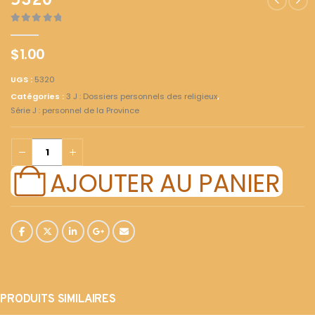
5320
0
out of 5
$
1.00
UGS :
5320
Catégories :
3 J : Dossiers personnels des religieux
,
Série J : personnel de la Province
AJOUTER AU PANIER
PRODUITS SIMILAIRES