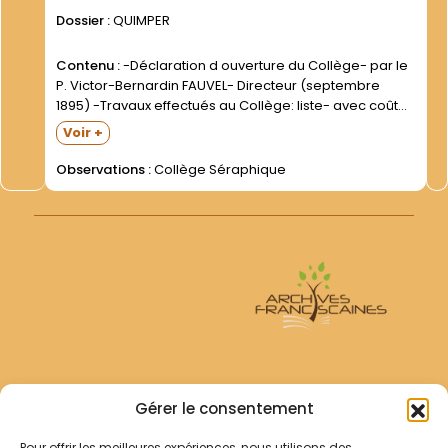
Dossier :
QUIMPER
Contenu :
-Déclaration d ouverture du Collège- par le
P. Victor-Bernardin FAUVEL- Directeur (septembre
1895) -Travaux effectués au Collège: liste- avec coût
de chaque opération (février 1897) -Liste d élèves -
Voir +
Relations avec l Inspection Académique (circulaires
reçues) =Interdiction absolue d employer certains...
Observations :
Collège Séraphique
Archives Franciscaines
Gérer le consentement
Pour offrir les meilleures expériences, nous utilisons des