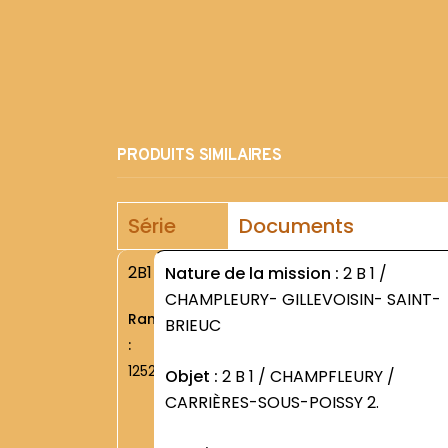
PRODUITS SIMILAIRES
Série
Documents
2B1
Nature de la mission :
2 B 1 /
CHAMPLEURY- GILLEVOISIN- SAINT-
Rang
BRIEUC
:
1252
Objet :
2 B 1 / CHAMPFLEURY /
CARRIÈRES-SOUS-POISSY 2.