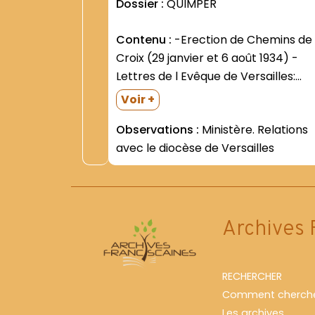
Dossier :
QUIMPER
Contenu :
-Erection de Chemins de
Croix (29 janvier et 6 août 1934) -
Lettres de l Evêque de Versailles:
prise de contact avec les
Voir +
Franciscains; ordination de clercs
Observations :
Ministère. Relations
étudiants; concession de pouvoirs
avec le diocèse de Versailles
(1934- 1938- 1940- 1948) -Dossier d
l Evêché relatif aux...
Archives 
RECHERCHER
Comment cherche
Les archives