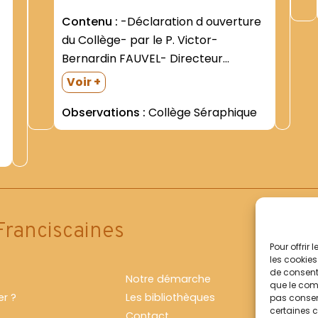
Contenu :
-Déclaration d ouverture
du Collège- par le P. Victor-
Bernardin FAUVEL- Directeur
(septembre 1895) -Travaux
Voir +
effectués au Collège: liste- avec
Observations :
Collège Séraphique
coût de chaque opération (février
1897) -Liste d élèves -Relations avec
e
l Inspection Académique (circulaires
reçues) =Interdiction absolue d
employer certains...
Franciscaines
Pour offrir
les cookies
de consenti
Notre démarche
que le comp
r ?
Les bibliothèques
pas consent
certaines c
Contact