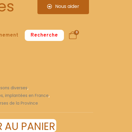
es
Nous aider
0
nnement
Recherche
isons diverses
,
ses, implantées en France
,
rses de la Province
 AU PANIER