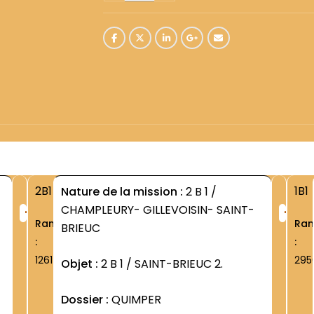
2B1
1B1
Nature de la mission :
2 B 1 /
+
+
CHAMPLEURY- GILLEVOISIN- SAINT-
Rang
Ra
BRIEUC
:
:
1261
295
Objet :
2 B 1 / SAINT-BRIEUC 2.
Dossier :
QUIMPER