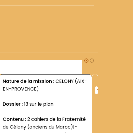
2B1
Nature de la mission :
CELONY (AIX-
Nature d
+
EN-PROVENCE)
CHAMPLE
ng
Rang
BRIEUC
:
Dossier :
13 sur le plan
0
1258
Objet :
2
Contenu :
2 cahiers de la Fraternité
de Célony (anciens du Maroc)|-
Dossier 