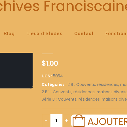
5054
chives Franciscain
Blog
Lieux d’études
Contact
Fonctio
5054
0
out of 5
$
1.00
UGS :
5054
Catégories :
2 B : Couvents, résidences, ma
2 B 1 : Couvents, résidences, maisons diver
Série B : Couvents, résidences, maisons dive
AJOUTER