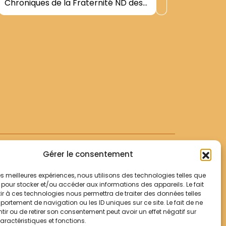
Chroniques de la Fraternité ND des
Contenu
Anges (30 mars 1974-30 juin 1979)|-
ChâteauE
Chapitre conventuel 2008. Rapport
propreme
de la Visite Canonique- 2008|
postale
Voir +
Groupes 
Observat
et 1950-1
PERANTO
(juillet
du châte
Gérer le consentement
 les meilleures expériences, nous utilisons des technologies telles que
 pour stocker et/ou accéder aux informations des appareils. Le fait
r à ces technologies nous permettra de traiter des données telles
Votre panier
ortement de navigation ou les ID uniques sur ce site. Le fait de ne
Mentions légales
ir ou de retirer son consentement peut avoir un effet négatif sur
aractéristiques et fonctions.
Politique de cookies