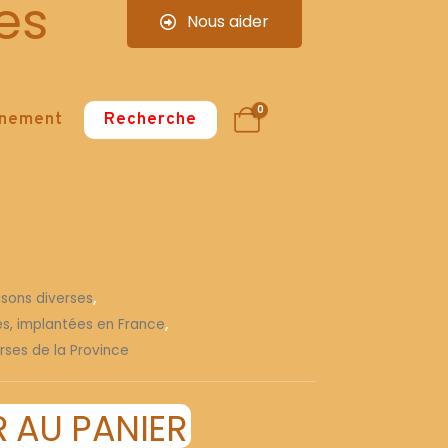
es
Nous aider
0
nnement
Recherche
isons diverses
,
ses, implantées en France
,
rses de la Province
 AU PANIER