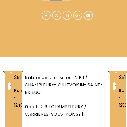
2B1
2B1
Nature de la mission :
2 B 1 /
+
+
CHAMPLEURY- GILLEVOISIN- SAINT-
Rang
Ra
BRIEUC
:
:
1246
1252
Objet :
2 B 1 CHAMPFLEURY /
CARRIÈRES-SOUS-POISSY 1.