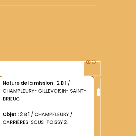
2B1
Nature de la mission :
2 B 1 /
Nature d
+
CHAMPLEURY- GILLEVOISIN- SAINT-
CHAMPLE
ng
Rang
BRIEUC
BRIEUC
:
1242
Objet :
2 B 1 / CHAMPFLEURY /
Objet :
2
CARRIÈRES-SOUS-POISSY 2.
CARRIÈR