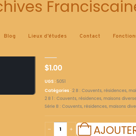
5051
chives Franciscain
Blog
Lieux d’études
Contact
Fonctio
5051
0
out of 5
$
1.00
UGS :
5051
Catégories :
2 B : Couvents, résidences, ma
2 B 1 : Couvents, résidences, maisons diver
Série B : Couvents, résidences, maisons dive
AJOUTER