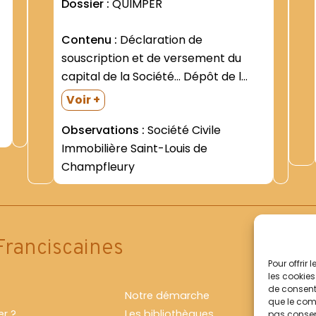
Dossier :
QUIMPER
Contenu :
Déclaration de
souscription et de versement du
capital de la Société... Dépôt de l
Assemblée constitutive... "" (15
Voir +
décembre 1933 - 17 janvier 1934) -
Observations :
Société Civile
Statuts de la Société- publiés dans
Immobilière Saint-Louis de
Les Affiches versaillaises et du
Champfleury
département de Seine-et-Oise...-10e
année- n°96-...
Franciscaines
Pour offrir
les cookies
de consenti
Notre démarche
que le comp
r ?
Les bibliothèques
pas consent