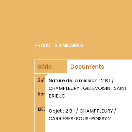
PRODUITS SIMILAIRES
Série
Documents
2B1
Nature de la mission :
2 B 1 /
CHAMPLEURY- GILLEVOISIN- SAINT-
Rang
BRIEUC
:
1253
Objet :
2 B 1 / CHAMPFLEURY /
CARRIÈRES-SOUS-POISSY 2.