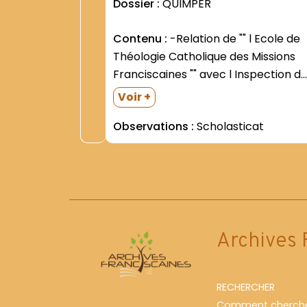
Dossier :
QUIMPER
Contenu :
-Relation de "" l Ecole de
Théologie Catholique des Missions
Franciscaines "" avec l Inspection d
Académie (1941-1955) -Liste des
Voir +
clercs étudiants (1948-1949- 1952-
Observations :
Scholasticat
1953) -Renouvellement des voeux
temporaires par les Frères Paul
CUNY et Louis de PRÉMARE- clercs
étudiants du...
Archives 
RECHERCHER
Comment cherche