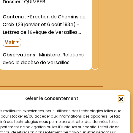
Dossier :
QUIMPER
Dossier 
Contenu :
-Erection de Chemins de
Contenu
Croix (29 janvier et 6 août 1934) -
Champfle
Lettres de l Evêque de Versailles:
auteur n
prise de contact avec les
p- avec 
Voir +
Voir +
Franciscains; ordination de clercs
dactylog
Observations :
Ministère. Relations
Observat
étudiants; concession de pouvoirs
communi
avec le diocèse de Versailles
de Cham
(1934- 1938- 1940- 1948) -Dossier de
HAMMAN 
acquisiti
l Evêché relatif aux...
en févrie
Gérer le consentement
 les meilleures expériences, nous utilisons des technologies telles que
 pour stocker et/ou accéder aux informations des appareils. Le fait
r à ces technologies nous permettra de traiter des données telles
Votre panier
ortement de navigation ou les ID uniques sur ce site. Le fait de ne
Mentions légales
ir ou de retirer son consentement peut avoir un effet négatif sur