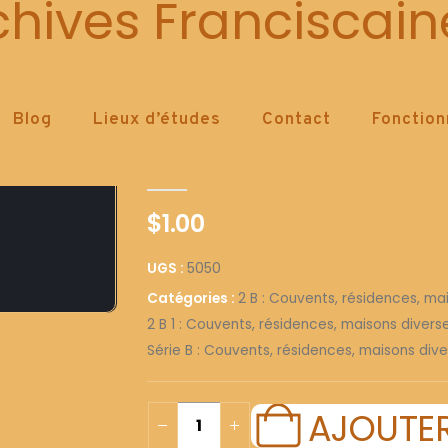
5050
chives Franciscain
Blog
Lieux d’études
Contact
Fonctio
5050
0
out of 5
$
1.00
UGS :
5050
Catégories :
2 B : Couvents, résidences, ma
2 B 1 : Couvents, résidences, maisons diver
Série B : Couvents, résidences, maisons dive
AJOUTER