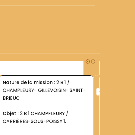
2B1
Nature de la mission :
2 B 1 /
Nature d
+
CHAMPLEURY- GILLEVOISIN- SAINT-
CHAMPLE
ng
Rang
BRIEUC
BRIEUC
:
1252
Objet :
2 B 1 CHAMPFLEURY /
Objet :
2
CARRIÈRES-SOUS-POISSY 1.
CARRIÈR