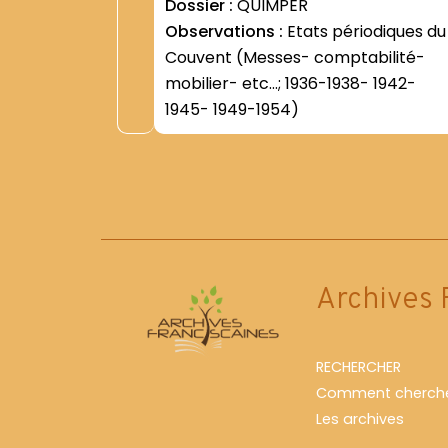
Dossier :
QUIMPER
Observations :
Etats périodiques du
Couvent (Messes- comptabilité-
mobilier- etc...; 1936-1938- 1942-
1945- 1949-1954)
Archives 
RECHERCHER
Comment cherche
Les archives