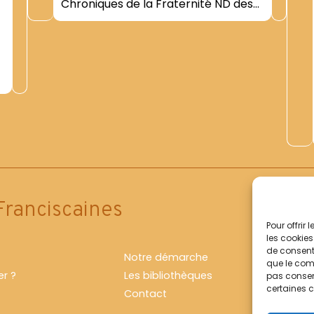
Chroniques de la Fraternité ND des
Anges (30 mars 1974-30 juin 1979)|-
Chapitre conventuel 2008. Rapport
de la Visite Canonique- 2008|
Franciscaines
Pour offrir
les cookies
de consenti
Notre démarche
que le comp
r ?
Les bibliothèques
pas consent
certaines c
Contact