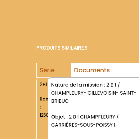
PRODUITS SIMILAIRES
Série
Documents
2B1
Nature de la mission :
2 B 1 /
CHAMPLEURY- GILLEVOISIN- SAINT-
Rang
BRIEUC
:
1250
Objet :
2 B 1 CHAMPFLEURY /
CARRIÈRES-SOUS-POISSY 1.