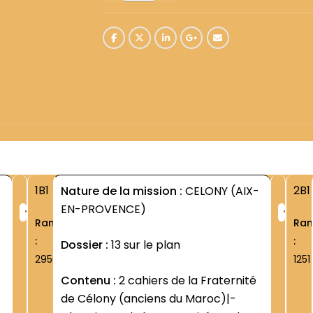
1B1
2B1
Nature de la mission :
CELONY (AIX-
+
+
EN-PROVENCE)
Rang
Ra
:
:
Dossier :
13 sur le plan
2950
1251
Contenu :
2 cahiers de la Fraternité
de Célony (anciens du Maroc)|-