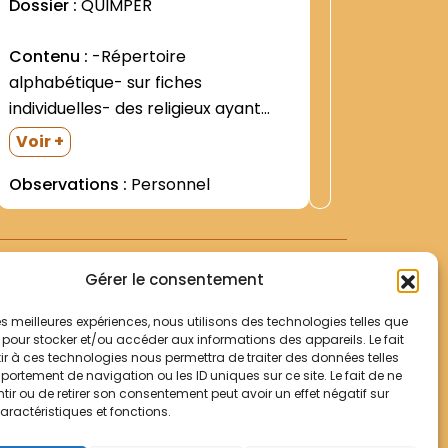
Dossier :
QUIMPER
Dossier 
Contenu :
-Répertoire
Contenu
alphabétique- sur fiches
Croix (29
individuelles- des religieux ayant
Lettres d
résidé à Champfleury 89 fiches-
prise de
Voir +
Voir +
numérotées -Liste des Religieux
Francisc
Observations :
Personnel
Observat
(1951-1956- et s.d.) -Petit dossier de
étudiant
avec le 
M. Emile BERTRAND- laïc- qui étudia
(1934- 1
la philosophie à Paris / Solitaires- et
l Evêché r
fit sa théologie à...
Gérer le consentement
 les meilleures expériences, nous utilisons des technologies telles que
 pour stocker et/ou accéder aux informations des appareils. Le fait
r à ces technologies nous permettra de traiter des données telles
Votre panier
ortement de navigation ou les ID uniques sur ce site. Le fait de ne
Mentions légales
ir ou de retirer son consentement peut avoir un effet négatif sur
aractéristiques et fonctions.
Politique de cookies