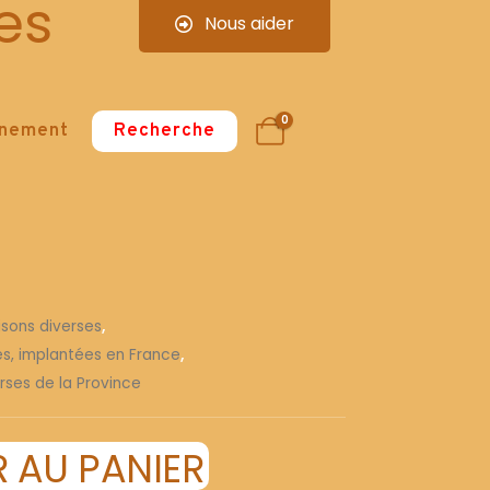
es
Nous aider
0
nnement
Recherche
isons diverses
,
ses, implantées en France
,
rses de la Province
 AU PANIER