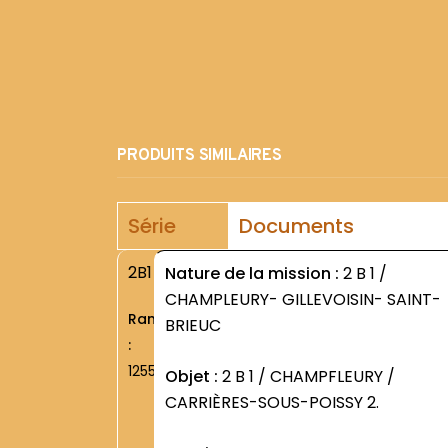
PRODUITS SIMILAIRES
Série
Documents
2B1
Nature de la mission :
2 B 1 /
CHAMPLEURY- GILLEVOISIN- SAINT-
Rang
BRIEUC
:
1255
Objet :
2 B 1 / CHAMPFLEURY /
CARRIÈRES-SOUS-POISSY 2.