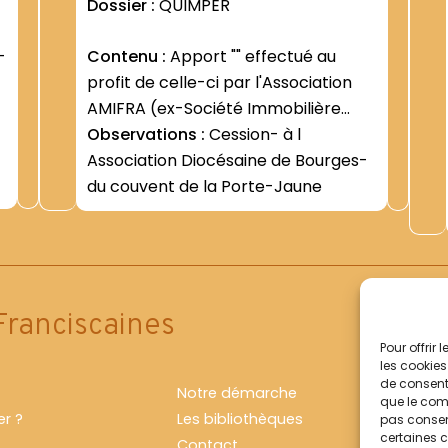
Dossier :
QUIMPER
Contenu :
Apport "" effectué au
profit de celle-ci par l'Association
AMIFRA (ex-Société Immobilière
Sarrette) (5 juillet 1985 - 31 mars
Observations :
Cession- à l
1986) -Retards dans l exécution de
Association Diocésaine de Bourges-
cet "" apport "" (27 avril 1987- 25
du couvent de la Porte-Jaune
mars 1988)
Franciscaines
Pour offrir
les cookies
de consenti
Notre démarche
que le comp
r ?
Les bibliothèques
pas consent
certaines c
Contact