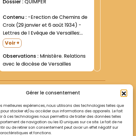
Dossier :
QUIMPER
Contenu
Contenu :
-Erection de Chemins de
CouventE
Croix (29 janvier et 6 août 1934) -
Francisc
Lettres de l Evêque de Versailles:
-Corresp
Voir +
prise de contact avec les
sous for
Voir +
Observat
Franciscains; ordination de clercs
notariés
Observations :
Ministère. Relations
Couvent.
étudiants; concession de pouvoirs
romaine p
avec le diocèse de Versailles
(1934- 1938- 1940- 1948) -Dossier de
extrait 
l Evêché relatif aux...
Marie de 
Gérer le consentement
 les meilleures expériences, nous utilisons des technologies telles que
 pour stocker et/ou accéder aux informations des appareils. Le fait
r à ces technologies nous permettra de traiter des données telles
Votre panier
ortement de navigation ou les ID uniques sur ce site. Le fait de ne
Mentions légales
ir ou de retirer son consentement peut avoir un effet négatif sur
aractéristiques et fonctions.
Politique de cookies