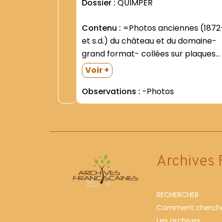
Dossier :
QUIMPER
Contenu :
=Photos anciennes (1872-
et s.d.) du château et du domaine-
grand format- collées sur plaques
de carton =Le château. Le domaine.
Voir +
Le paysage alentour =L intérieur de
Observations :
-Photos
la chapelle =Ordination (1941- 1943-
1950- 1954- 1955) =Groupes divers
=Photos individuelles de...
Archives 
RECHERCHER
Comment cherche
Les archives