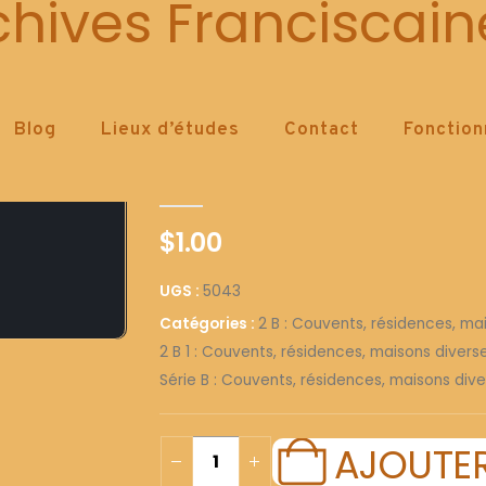
5043
chives Franciscain
Blog
Lieux d’études
Contact
Fonctio
5043
0
out of 5
$
1.00
UGS :
5043
Catégories :
2 B : Couvents, résidences, ma
2 B 1 : Couvents, résidences, maisons diver
Série B : Couvents, résidences, maisons dive
AJOUTER