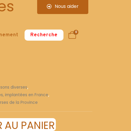
es
Nous aider
0
nnement
Recherche
isons diverses
,
ses, implantées en France
,
rses de la Province
 AU PANIER