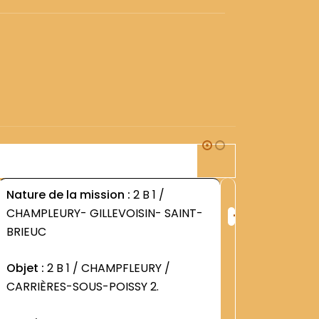
2B1
Nature de la mission :
2 B 1 /
Nature d
+
CHAMPLEURY- GILLEVOISIN- SAINT-
CHAMPLE
ng
Rang
BRIEUC
BRIEUC
:
1259
Objet :
2 B 1 / CHAMPFLEURY /
Objet :
2
CARRIÈRES-SOUS-POISSY 2.
Dossier 