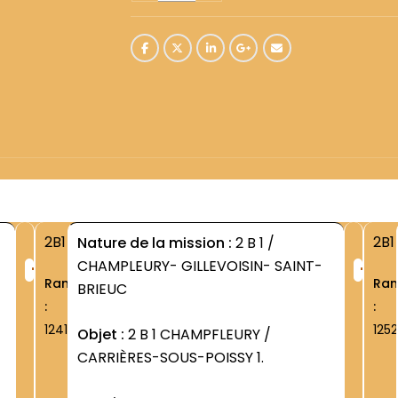
2B1
2B1
Nature de la mission :
2 B 1 /
+
+
CHAMPLEURY- GILLEVOISIN- SAINT-
Rang
Ra
BRIEUC
:
:
1241
1252
Objet :
2 B 1 CHAMPFLEURY /
CARRIÈRES-SOUS-POISSY 1.