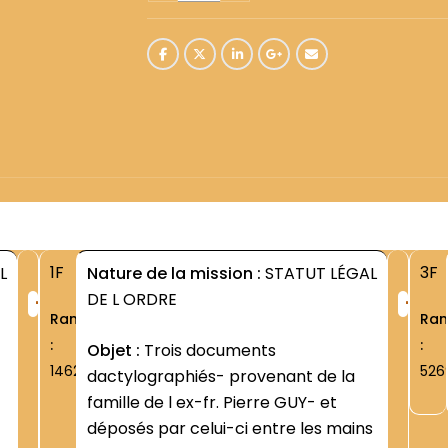
1F
3F
L
Nature de la mission :
STATUT LÉGAL
+
+
DE L ORDRE
Rang
Ra
:
:
Objet :
Trois documents
1462
526
dactylographiés- provenant de la
famille de l ex-fr. Pierre GUY- et
déposés par celui-ci entre les mains