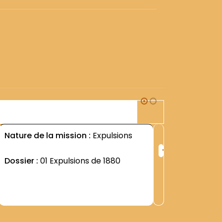
1F
Nature de la mission :
Expulsions
Nature d
+
Républi
ng
Rang
Dossier :
01 Expulsions de 1880
:
Dossier 
9
5005