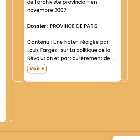
de l archiviste provincial- en
novembre 2007.
Dossier :
PROVINCE DE PARIS
Contenu :
Une Note- rédigée par
Louis Farges- sur La politique de la
Révolution et particulièrement de la
Convention à l égard des missions
Voir +
catholiques du Levant- datée de
décembre 1902. Missionnaires du
Levant : rapport déposé le 20
décembre 1922 à...