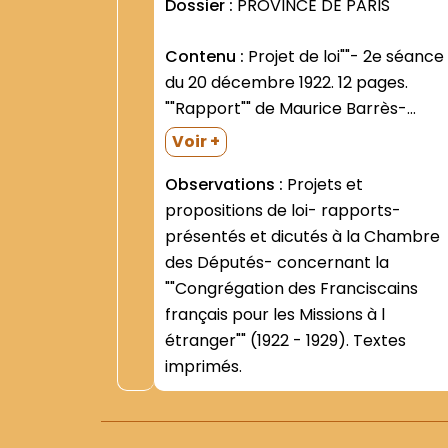
Dossier :
PROVINCE DE PARIS
Contenu :
Projet de loi""- 2e séance
du 20 décembre 1922. 12 pages.
""Rapport"" de Maurice Barrès-
député de Paris- prévu pour la
Voir +
séance du 4 février 1924. 32 pages.
Observations :
Projets et
Lecture différée- en raison de la
propositions de loi- rapports-
mort de l auteur. Même
présentés et dicutés à la Chambre
""Rapport""-...
des Députés- concernant la
""Congrégation des Franciscains
français pour les Missions à l
étranger"" (1922 - 1929). Textes
imprimés.