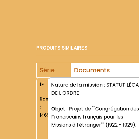
PRODUITS SIMILAIRES
Série
Documents
1F
Nature de la mission :
STATUT LÉGA
DE L ORDRE
Rang
:
Objet :
Projet de ""Congrégation des
1469
Franciscains français pour les
Missions à l étranger"" (1922 - 1929).