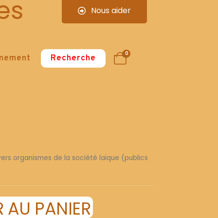
es
Nous aider
0
nnement
Recherche
divers organismes de la société laïque (publics
 AU PANIER