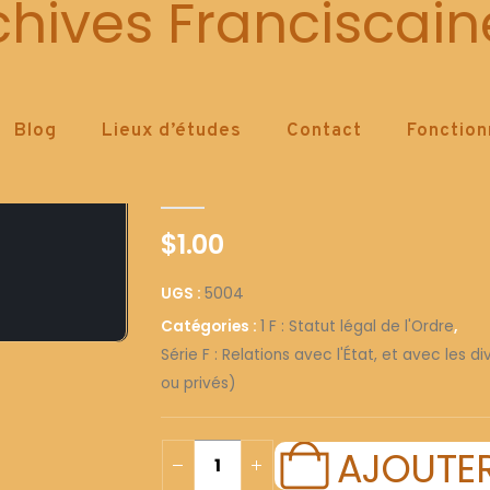
5004
chives Franciscain
Blog
Lieux d’études
Contact
Fonctio
5004
0
out of 5
$
1.00
UGS :
5004
Catégories :
1 F : Statut légal de l'Ordre
,
Série F : Relations avec l'État, et avec les 
ou privés)
AJOUTER