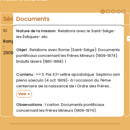
Série
Documents
1C
Nature de la mission :
Relations avec le Saint-Siège-
les Évêques- etc.
Rang
:
Objet :
Relations avec Rome (Saint-Siège). Documents
2909
pontificaux concernant les Frères Mineurs (1909-1974).
|indults divers (1861-1968). |
Contenu :
== S. Pie X.|= Lettre apostolique .Septimo iam
pleno saeculo (4 oct. 1909)- à l occasion du 7ème
centenaire de la naissance de l Ordre des Frères
Mineurs. Texte latin imprimé.|= Lettre du Définitoire Gén.
Voir +
0.F.M. au Pape- émettant ""d...
Observations :
1 carton. Documents pontificaux
concernant les Frères Mineurs (1909-1974).