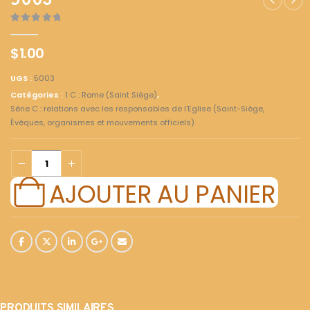
5003
0
out of 5
$
1.00
UGS :
5003
Catégories :
1 C : Rome (Saint Siège)
,
Série C : relations avec les responsables de l'Eglise (Saint-Siège,
Évêques, organismes et mouvements officiels)
AJOUTER AU PANIER
PRODUITS SIMILAIRES