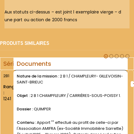
Aux statuts ci-dessus – est joint l exemplaire vierge – d
une part ou action de 2000 francs
PRODUITS SIMILAIRES
Série
Documents
2B1
Nature de la mission :
2 B 1 / CHAMPLEURY- GILLEVOISIN-
SAINT-BRIEUC
Rang
:
Objet :
2 B 1 CHAMPFLEURY / CARRIÈRES-SOUS-POISSY 1.
1241
Dossier :
QUIMPER
Contenu :
Apport "" effectué au profit de celle-ci par
l'Association AMIFRA (ex-Société Immobilière Sarrette)