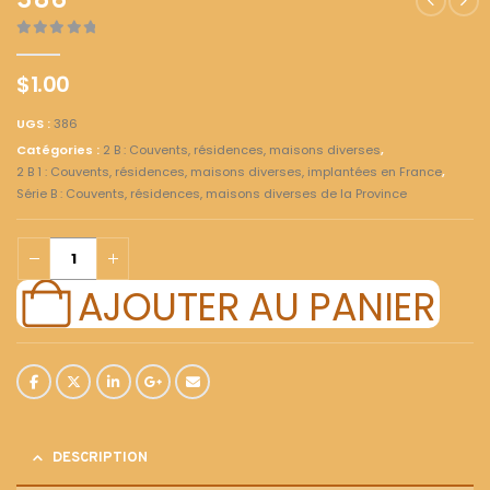
386
0
out of 5
$
1.00
UGS :
386
Catégories :
2 B : Couvents, résidences, maisons diverses
,
2 B 1 : Couvents, résidences, maisons diverses, implantées en France
,
Série B : Couvents, résidences, maisons diverses de la Province
AJOUTER AU PANIER
DESCRIPTION