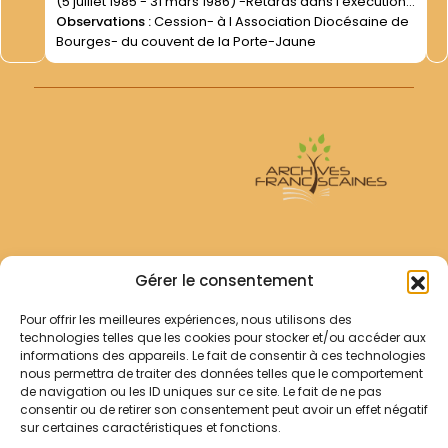
(5 juillet 1985 - 31 mars 1986) -Retards dans l exécution
de cet "" apport "" (27 avril 1987- 25 mars 1988)
Observations :
Cession- à l Association Diocésaine de
Bourges- du couvent de la Porte-Jaune
Archives Franciscaines
Gérer le consentement
Pour offrir les meilleures expériences, nous utilisons des
RECHERCHER
technologies telles que les cookies pour stocker et/ou accéder aux
Comment chercher ?
informations des appareils. Le fait de consentir à ces technologies
Les archives
nous permettra de traiter des données telles que le comportement
de navigation ou les ID uniques sur ce site. Le fait de ne pas
consentir ou de retirer son consentement peut avoir un effet négatif
Notre démarche
sur certaines caractéristiques et fonctions.
Les bibliothèques