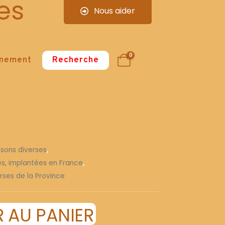
es
Nous aider
0
nnement
Recherche
isons diverses
,
ses, implantées en France
,
rses de la Province
 AU PANIER