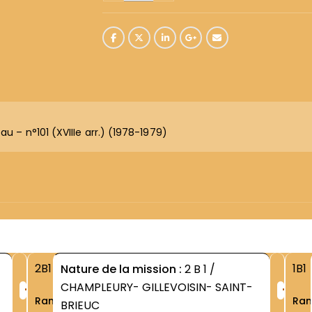
au – n°101 (XVIIIe arr.) (1978-1979)
2B1
1B1
Nature de la mission :
2 B 1 /
+
+
CHAMPLEURY- GILLEVOISIN- SAINT-
Rang
Ra
BRIEUC