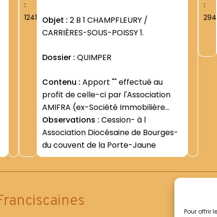
:
:
1241
294
Objet :
2 B 1 CHAMPFLEURY /
CARRIÈRES-SOUS-POISSY 1.
Dossier :
QUIMPER
Contenu :
Apport "" effectué au
profit de celle-ci par l'Association
AMIFRA (ex-Société Immobilière
Sarrette) (5 juillet 1985 - 31 mars
Observations :
Cession- à l
e
1986) -Retards dans l exécution de
Association Diocésaine de Bourges-
cet "" apport "" (27 avril 1987- 25
du couvent de la Porte-Jaune
mars 1988)
Franciscaines
Pour offrir