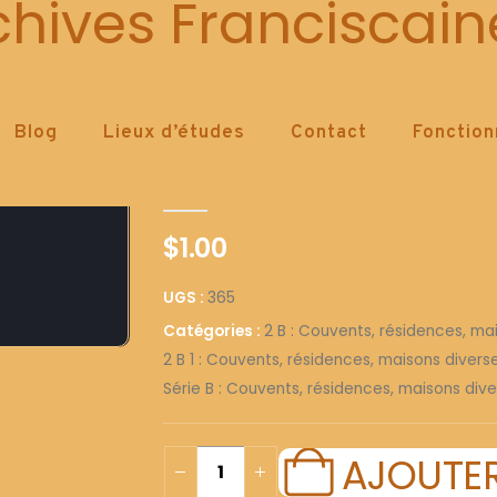
365
chives Franciscain
Blog
Lieux d’études
Contact
Fonctio
365
0
out of 5
$
1.00
UGS :
365
Catégories :
2 B : Couvents, résidences, ma
2 B 1 : Couvents, résidences, maisons diver
Série B : Couvents, résidences, maisons dive
AJOUTER