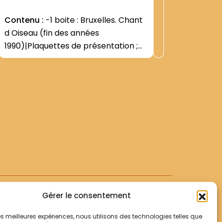
:
Dossier 
9
2950
Contenu :
-1 boite : Bruxelles. Chant
d Oiseau (fin des années
Contenu
1990)|Plaquettes de présentation ;
de Célon
réflexions et projet pour son avenir|
Chroniqu
Anges (3
Chapitre
de la Vi
Gérer le consentement
 les meilleures expériences, nous utilisons des technologies telles que