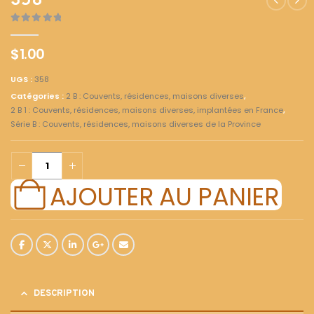
358
0
out of 5
$
1.00
UGS :
358
Catégories :
2 B : Couvents, résidences, maisons diverses
,
2 B 1 : Couvents, résidences, maisons diverses, implantées en France
,
Série B : Couvents, résidences, maisons diverses de la Province
AJOUTER AU PANIER
DESCRIPTION