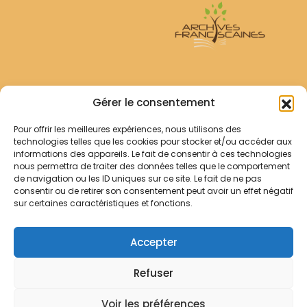
Archives Franciscaines
Gérer le consentement
Pour offrir les meilleures expériences, nous utilisons des
RECHERCHER
technologies telles que les cookies pour stocker et/ou accéder aux
Comment chercher ?
informations des appareils. Le fait de consentir à ces technologies
Les archives
nous permettra de traiter des données telles que le comportement
de navigation ou les ID uniques sur ce site. Le fait de ne pas
consentir ou de retirer son consentement peut avoir un effet négatif
Notre démarche
sur certaines caractéristiques et fonctions.
Les bibliothèques
Contact
Accepter
Votre panier
Refuser
Mentions légales
Politique de cookies
Voir les préférences