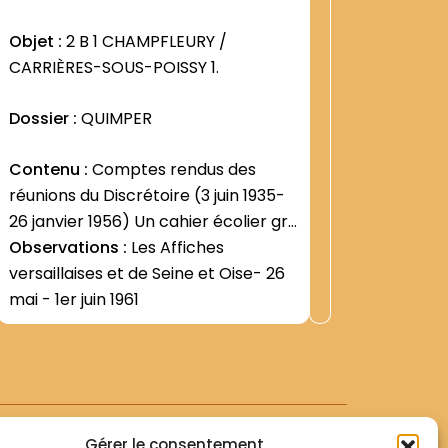
:
7
1245
Objet :
2 B 1 CHAMPFLEURY /
Objet :
2
CARRIÈRES-SOUS-POISSY 1.
CARRIÈR
Dossier :
QUIMPER
Dossier 
Contenu :
Comptes rendus des
Contenu
réunions du Discrétoire (3 juin 1935-
électriqu
26 janvier 1956) Un cahier écolier gris
tracé d
("" Grand Bazar de l Hôtel-de-Ville "")
Observations :
Les Affiches
""aux abo
Observat
versaillaises et de Seine et Oise- 26
dans le 
mai - 1er juin 1961
Gérer le consentement