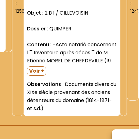
:
:
1256
124
Objet :
2 B 1 / GILLEVOISIN
Dossier :
QUIMPER
Contenu :
-Acte notarié concernant
l "" Inventaire après décès "" de M.
Etienne MOREL DE CHEFDEVILLE (19
juillet 1814) -Notes sur le "" Domaine
Voir +
de Gillevoisin "" concernant pour une
Observations :
Documents divers du
large part la plantation et la coupe
XIXe siècle provenant des anciens
d arbres (s.d.; après...
détenteurs du domaine (1814-1871-
et s.d.)