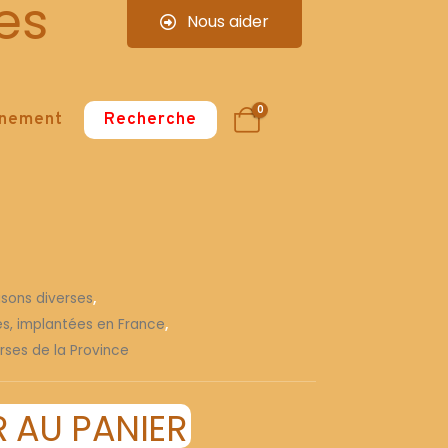
es
Nous aider
0
nnement
Recherche
isons diverses
,
ses, implantées en France
,
rses de la Province
 AU PANIER