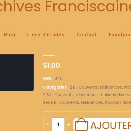
346
chives Franciscain
Blog
Lieux d’études
Contact
Fonctio
346
0
out of 5
$
1.00
UGS :
346
Catégories :
2 B : Couvents, résidences, ma
2 B 1 : Couvents, résidences, maisons diver
Série B : Couvents, résidences, maisons dive
AJOUTER