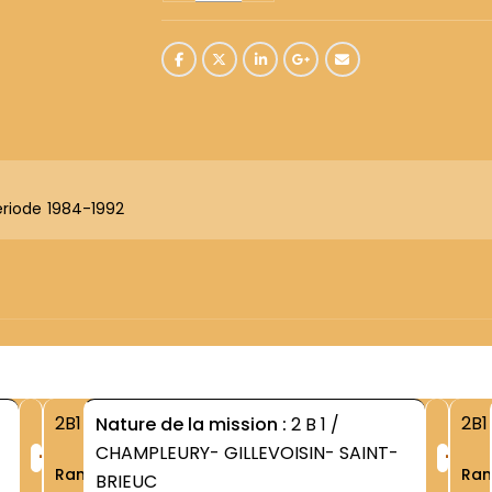
ériode 1984-1992
2B1
2B1
Nature de la mission :
2 B 1 /
+
+
CHAMPLEURY- GILLEVOISIN- SAINT-
Rang
Ra
BRIEUC