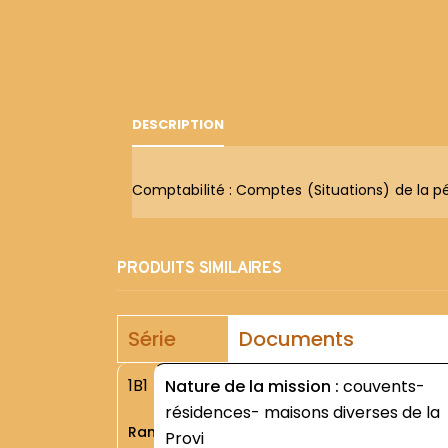
DESCRIPTION
Comptabilité : Comptes (Situations) de la p
PRODUITS SIMILAIRES
Série
Documents
1B1
Nature de la mission :
couvents-
résidences- maisons diverses de la
Rang
Provi