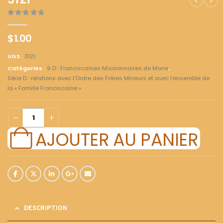
3121
0
out of 5
$
1.00
UGS :
3121
Catégories :
9 D : Franciscaines Missionnaires de Marie
,
Série D : relations avec l'Ordre des Frères Mineurs et avec l'ensemble de
la « Famille Franciscaine »
AJOUTER AU PANIER
DESCRIPTION