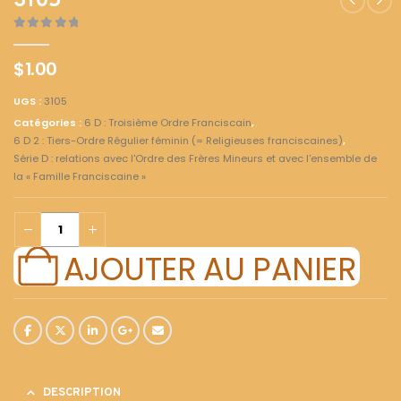
3105
0
out of 5
$
1.00
UGS :
3105
Catégories :
6 D : Troisième Ordre Franciscain
,
6 D 2 : Tiers-Ordre Régulier féminin (= Religieuses franciscaines)
,
Série D : relations avec l'Ordre des Frères Mineurs et avec l'ensemble de
la « Famille Franciscaine »
AJOUTER AU PANIER
DESCRIPTION