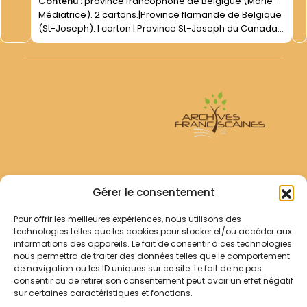
Contenu :
province francophone de Belgigue (Marie-
Médiatrice). 2 cartons.|Province flamande de Belgique
(St-Joseph). I carton.|.Province St-Joseph du Canada.
4 cartons.|Provinces étrangères diverses.|I carton. -
Assemblées des Provinciaux O.F.M. d Europe (1988-
1992). - Documents divers (1875-1994).| |
Archives Franciscaines
Gérer le consentement
Pour offrir les meilleures expériences, nous utilisons des
RECHERCHER
technologies telles que les cookies pour stocker et/ou accéder aux
Comment chercher ?
informations des appareils. Le fait de consentir à ces technologies
Les archives
nous permettra de traiter des données telles que le comportement
de navigation ou les ID uniques sur ce site. Le fait de ne pas
consentir ou de retirer son consentement peut avoir un effet négatif
Notre démarche
sur certaines caractéristiques et fonctions.
Les bibliothèques