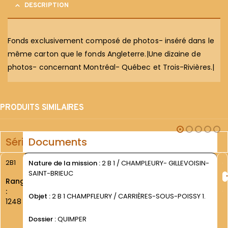
DESCRIPTION
Fonds exclusivement composé de photos- inséré dans le
même carton que le fonds Angleterre.|Une dizaine de
photos- concernant Montréal- Québec et Trois-Rivières.|
PRODUITS SIMILAIRES
Série
Documents
2B1
Nature de la mission :
2 B 1 / CHAMPLEURY- GILLEVOISIN-
SAINT-BRIEUC
Rang
:
Objet :
2 B 1 CHAMPFLEURY / CARRIÈRES-SOUS-POISSY 1.
1248
Dossier :
QUIMPER