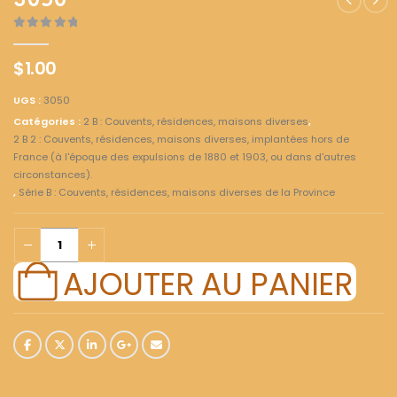
3050
0
out of 5
$
1.00
UGS :
3050
Catégories :
2 B : Couvents, résidences, maisons diverses
,
2 B 2 : Couvents, résidences, maisons diverses, implantées hors de
France (à l'époque des expulsions de 1880 et 1903, ou dans d'autres
circonstances).
,
Série B : Couvents, résidences, maisons diverses de la Province
AJOUTER AU PANIER