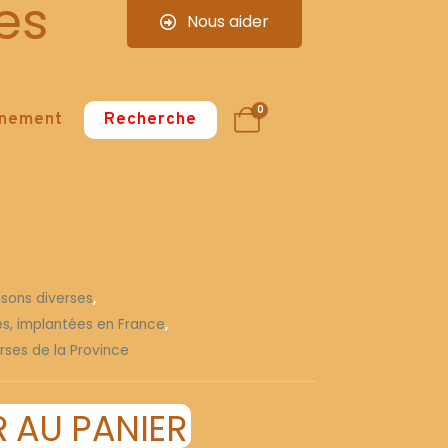
es
Nous aider
0
nnement
Recherche
isons diverses
,
ses, implantées en France
,
rses de la Province
 AU PANIER