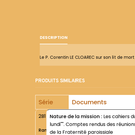
DESCRIPTION
Le P. Corentin LE CLOAREC sur son lit de mo
PRODUITS SIMILAIRES
Série
Documents
2B1
Nature de la mission :
Les cahiers d
lundi"". Comptes rendus des réunion
Rang
de la Fraternité paroissiale