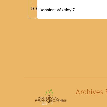
:
5818
Dossier :
Vézelay 7
Archives 