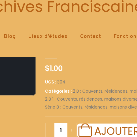
304
chives Franciscain
Blog
Lieux d’études
Contact
Fonctio
304
0
out of 5
$
1.00
UGS :
304
Catégories :
2 B : Couvents, résidences, ma
2 B 1 : Couvents, résidences, maisons diver
Série B : Couvents, résidences, maisons dive
AJOUTER