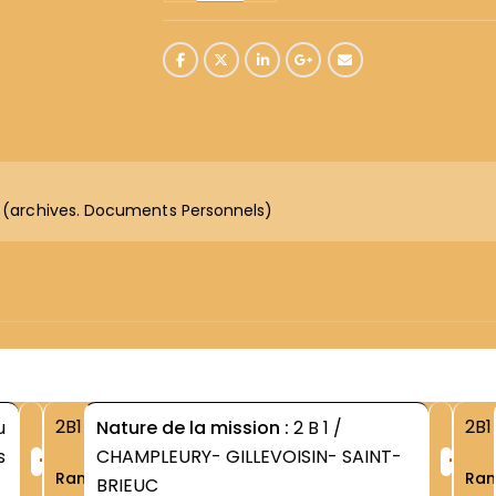
rt (archives. Documents Personnels)
2B1
2B1
u
Nature de la mission :
2 B 1 /
+
+
s
CHAMPLEURY- GILLEVOISIN- SAINT-
Rang
Ra
BRIEUC