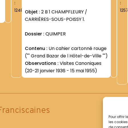
:
:
1248
125
Objet :
2 B 1 CHAMPFLEURY /
CARRIÈRES-SOUS-POISSY 1.
Dossier :
QUIMPER
Contenu :
Un cahier cartonné rouge
("" Grand Bazar de l Hôtel-de-Ville "")
Observations :
Visites Canoniques
(20-21 janvier 1936 - 15 mai 1955)
Franciscaines
Pour offrir
les cookies
de consenti