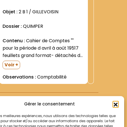
:
7
1256
Objet :
2 B 1 / GILLEVOISIN
Objet :
2
Dossier :
QUIMPER
Dossier 
Contenu :
Cahier de Comptes ""
Contenu
pour la période d avril à août 19517
l "" Inve
feuillets grand format- détachés d
Etienne 
un cahier-registre; plusieurs feuillets
juillet 1
Voir +
Voir +
volants petit format y ont été
de Gille
Observations :
Comptabilité
Observat
ajoutés Règlement des impôts dûs
large pa
XIXe siè
pour le domaine par la Province
d arbres (
détenteu
Saint-Pierre (Paris)...
et s.d.)
Gérer le consentement
 les meilleures expériences, nous utilisons des technologies telles que
 pour stocker et/ou accéder aux informations des appareils. Le fait
r à ces technologies nous permettra de traiter des données telles