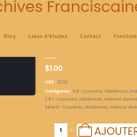
3033
chives Franciscain
Blog
Lieux d’études
Contact
Fonctio
3033
0
out of 5
$
1.00
UGS :
3033
Catégories :
2 B : Couvents, résidences, ma
2 B 1 : Couvents, résidences, maisons diver
Série B : Couvents, résidences, maisons dive
AJOUTER