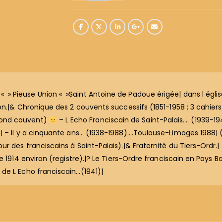
 Pieuse Union « »Saint Antoine de Padoue érigée| dans l églis
on.|& Chronique des 2 couvents successifs (1851-1958 ; 3 cahier
cond couvent)
– L Echo Franciscain de Saint-Palais…. (1939-1941
| – Il y a cinquante ans… (1938-1988)….Toulouse-Limoges 1988| (
 des franciscains à Saint-Palais).|& Fraternité du Tiers-Ordr.| –
e 1914 environ (registre).|? Le Tiers-Ordre franciscain en Pays 
de L Echo franciscain…(1941)|