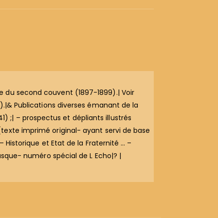
e du second couvent (1897-1899).| Voir
s).|& Publications diverses émanant de la
) ;| – prospectus et dépliants illustrés
texte imprimé original- ayant servi de base
 Historique et Etat de la Fraternité … –
Basque- numéro spécial de L Echo|? |