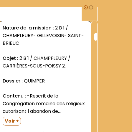
1B1
Nature de la mission :
2 B 1 /
Nature d
+
CHAMPLEURY- GILLEVOISIN- SAINT-
résidenc
ng
Rang
BRIEUC
Provi
:
4
2975
Objet :
2 B 1 / CHAMPFLEURY /
Contenu
CARRIÈRES-SOUS-POISSY 2.
générali
registre
Dossier :
QUIMPER
pas perm
Voir +
carton.|
Contenu :
-Rescrit de la
titres de
Congrégation romaine des religieux
apparen
autorisant l abandon de
originau
Champfleury et le transfert du
couvents
Voir +
Scholasticat à Orsay (7 et 13 juillet
1914).|Col