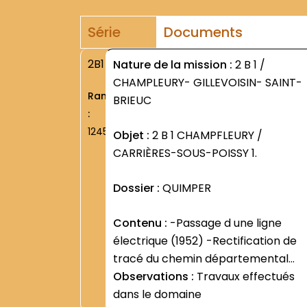
Série
Documents
2B1
Nature de la mission :
2 B 1 /
CHAMPLEURY- GILLEVOISIN- SAINT-
Rang
BRIEUC
:
1245
Objet :
2 B 1 CHAMPFLEURY /
CARRIÈRES-SOUS-POISSY 1.
Dossier :
QUIMPER
Contenu :
-Passage d une ligne
électrique (1952) -Rectification de
tracé du chemin départemental
""aux abords de la chapelle "" (1954)
Observations :
Travaux effectués
dans le domaine