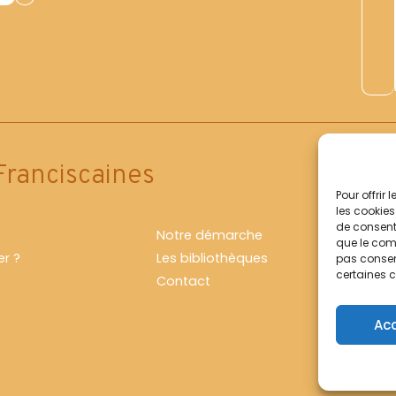
Franciscaines
Pour offrir
les cookies
de consenti
Notre démarche
que le comp
r ?
Les bibliothèques
pas consent
certaines c
Contact
Ac