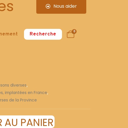
es
Nous aider
0
nnement
Recherche
isons diverses
,
ses, implantées en France
,
rses de la Province
 AU PANIER