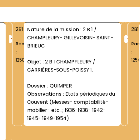
2B1
2B1
Nature de la mission :
2 B 1 /
+
+
CHAMPLEURY- GILLEVOISIN- SAINT-
Rang
Ra
BRIEUC
:
:
1250
125
Objet :
2 B 1 CHAMPFLEURY /
CARRIÈRES-SOUS-POISSY 1.
Dossier :
QUIMPER
Observations :
Etats périodiques du
Couvent (Messes- comptabilité-
mobilier- etc...; 1936-1938- 1942-
1945- 1949-1954)