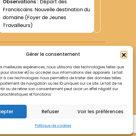
Observations :
Départ des
1955; copie dactylographiée) -Lettre
Franciscains. Nouvelle destination du
du P. Achille DEGEEST- Supérieur-
domaine (Foyer de Jeunes
demandant au Dr Martin la
Travailleurs)
libération de la...
Gérer le consentement
 les meilleures expériences, nous utilisons des technologies telles que
 pour stocker et/ou accéder aux informations des appareils. Le fait
r à ces technologies nous permettra de traiter des données telles
Votre panier
ortement de navigation ou les ID uniques sur ce site. Le fait de ne
Mentions légales
ir ou de retirer son consentement peut avoir un effet négatif sur
aractéristiques et fonctions.
Politique de cookies
© Archives Franciscaines 2025
cepter
Refuser
Voir les préférences
Politique de cookies