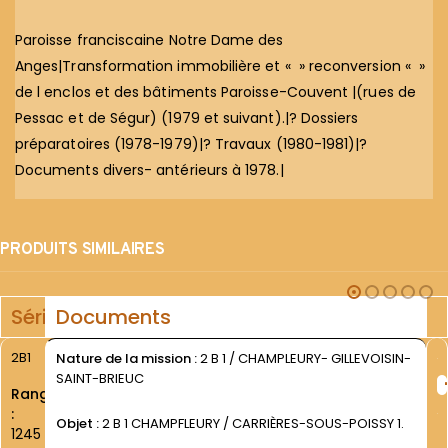
Paroisse franciscaine Notre Dame des
Anges|Transformation immobilière et « » reconversion « »
de l enclos et des bâtiments Paroisse-Couvent |(rues de
Pessac et de Ségur) (1979 et suivant).|? Dossiers
préparatoires (1978-1979)|? Travaux (1980-1981)|?
Documents divers- antérieurs à 1978.|
PRODUITS SIMILAIRES
Série
Documents
2B1
Nature de la mission :
2 B 1 / CHAMPLEURY- GILLEVOISIN-
SAINT-BRIEUC
Rang
:
Objet :
2 B 1 CHAMPFLEURY / CARRIÈRES-SOUS-POISSY 1.
1245