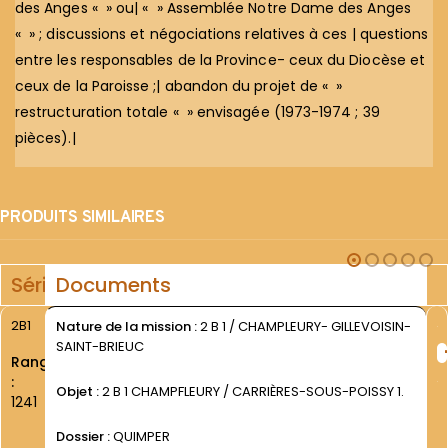
des Anges « » ou| « » Assemblée Notre Dame des Anges
« » ; discussions et négociations relatives à ces | questions
entre les responsables de la Province- ceux du Diocèse et
ceux de la Paroisse ;| abandon du projet de « »
restructuration totale « » envisagée (1973-1974 ; 39
pièces).|
PRODUITS SIMILAIRES
Série
Documents
2B1
Nature de la mission :
2 B 1 / CHAMPLEURY- GILLEVOISIN-
SAINT-BRIEUC
Rang
:
Objet :
2 B 1 CHAMPFLEURY / CARRIÈRES-SOUS-POISSY 1.
1241
Dossier :
QUIMPER