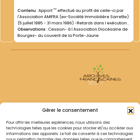
Contenu :
Apport "" effectué au profit de celle-ci par
l'Association AMIFRA (ex-Société Immobilière Sarrette)
(5 juillet 1985 - 31 mars 1986) -Retards dans l exécution
de cet "" apport "" (27 avril 1987- 25 mars 1988)
Observations :
Cession- à l Association Diocésaine de
Bourges- du couvent de la Porte-Jaune
Archives Franciscaines
Gérer le consentement
Pour offrir les meilleures expériences, nous utilisons des
RECHERCHER
technologies telles que les cookies pour stocker et/ou accéder aux
Comment chercher ?
informations des appareils. Le fait de consentir à ces technologies
Les archives
nous permettra de traiter des données telles que le comportement