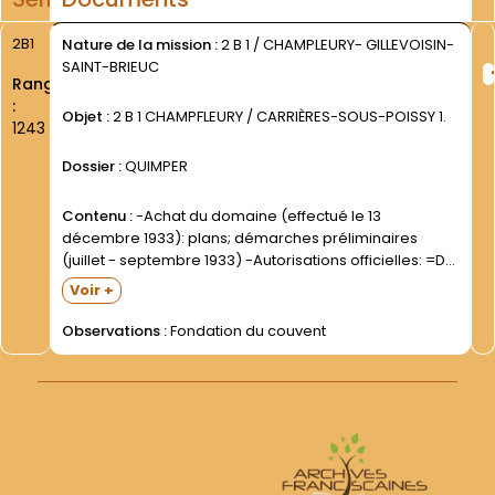
2B1
Nature de la mission :
2 B 1 / CHAMPLEURY- GILLEVOISIN-
SAINT-BRIEUC
Rang
:
Objet :
2 B 1 CHAMPFLEURY / CARRIÈRES-SOUS-POISSY 1.
1243
Dossier :
QUIMPER
Contenu :
-Achat du domaine (effectué le 13
décembre 1933): plans; démarches préliminaires
(juillet - septembre 1933) -Autorisations officielles: =De
l Evêque de Versailles (29 décembre 1933) =De la
Voir +
Congrégation romaine des Religieux (29 janvier 1934-
contresignée le 6 février par le...
Observations :
Fondation du couvent