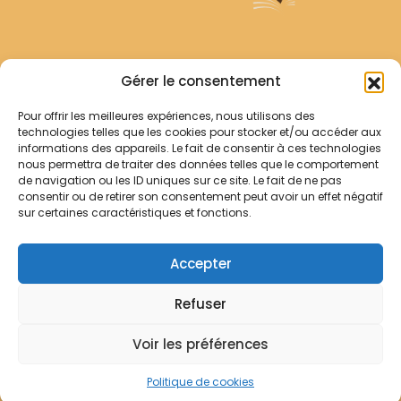
Archives Franciscaines
Gérer le consentement
Pour offrir les meilleures expériences, nous utilisons des
RECHERCHER
technologies telles que les cookies pour stocker et/ou accéder aux
Comment chercher ?
informations des appareils. Le fait de consentir à ces technologies
Les archives
nous permettra de traiter des données telles que le comportement
de navigation ou les ID uniques sur ce site. Le fait de ne pas
consentir ou de retirer son consentement peut avoir un effet négatif
Notre démarche
sur certaines caractéristiques et fonctions.
Les bibliothèques
Contact
Accepter
Votre panier
Refuser
Mentions légales
Politique de cookies
Voir les préférences
© Archives Franciscaines 2025
Politique de cookies