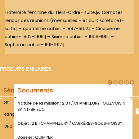
Fraternité féminine du Tiers-Ordre- suite.|& Comptes
rendus des réunions (mensuelles – et du Discrétoire)-
suite.| – quatrième cahier – 1897-1902.| – Cinquième
cahier- 1902-1906.| – Sixième cahier – 1906-1911.| –
Septième cahier- 1911-1917.|
PRODUITS SIMILAIRES
Série
Documents
2B1
Nature de la mission :
2 B 1 / CHAMPLEURY- GILLEVOISIN-
SAINT-BRIEUC
Rang
:
Objet :
2 B 1 CHAMPFLEURY / CARRIÈRES-SOUS-POISSY 1.
1250
Dossier :
QUIMPER