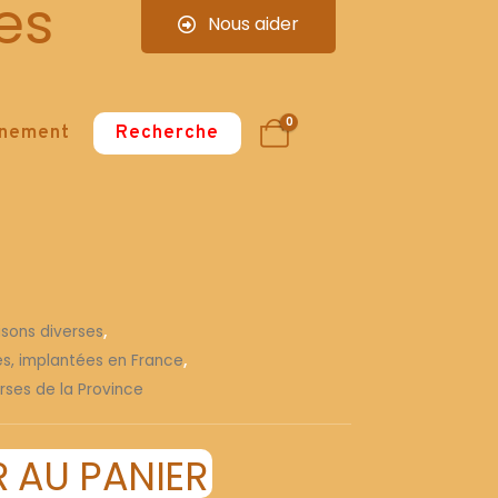
es
Nous aider
0
nnement
Recherche
isons diverses
,
ses, implantées en France
,
rses de la Province
 AU PANIER