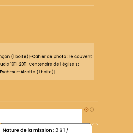
ançon (1 boite)|-Cahier de photo : le couvent
io 1911-2011. Centenaire de l église st
Esch-sur-Alzette (1 boite)|
2B1
Nature de la mission :
2 B 1 /
Nature d