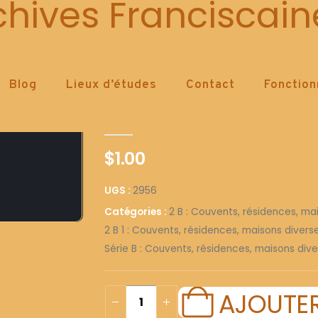
2956
chives Franciscain
Blog
Lieux d’études
Contact
Fonctio
2956
0
out of 5
$
1.00
UGS :
2956
Catégories :
2 B : Couvents, résidences, ma
2 B 1 : Couvents, résidences, maisons diver
Série B : Couvents, résidences, maisons dive
AJOUTER