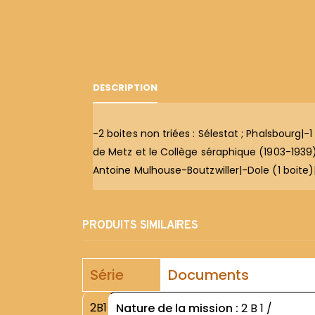
DESCRIPTION
-2 boites non triées : Sélestat ; Phalsbourg|
de Metz et le Collège séraphique (1903-1939)|
Antoine Mulhouse-Boutzwiller|-Dole (1 boite)|
PRODUITS SIMILAIRES
Série
Documents
2B1
Nature de la mission :
2 B 1 /