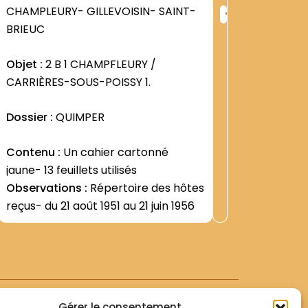
+
CHAMPLEURY- GILLEVOISIN- SAINT-
CHAMPLE
ng
Rang
BRIEUC
BRIEUC
:
9
1246
Objet :
2 B 1 CHAMPFLEURY /
Objet :
2
CARRIÈRES-SOUS-POISSY 1.
CARRIÈR
Dossier :
QUIMPER
Dossier 
Contenu :
Un cahier cartonné
Contenu
jaune- 13 feuillets utilisés
souscrip
Observations :
Répertoire des hôtes
capital d
reçus- du 21 août 1951 au 21 juin 1956
Assemblée
Voir +
décembre
Observat
Statuts 
Immobili
Les Affic
Champfl
départem
année- n
Gérer le consentement