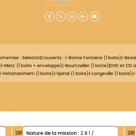
-1 chemise : Sélestat|Couvents : |-Bonne Fontaine (1 boite)|-Bes
-Metz (1 boite + enveloppe)|-Bourtzwiller (1 boite)|DVD et CD aud
-Hohatzenheim (1 boite)|-Epinal (1 boite)|-Longeville (1 boite)|-
2B1
2B1
Nature de la mission :
2 B 1 /