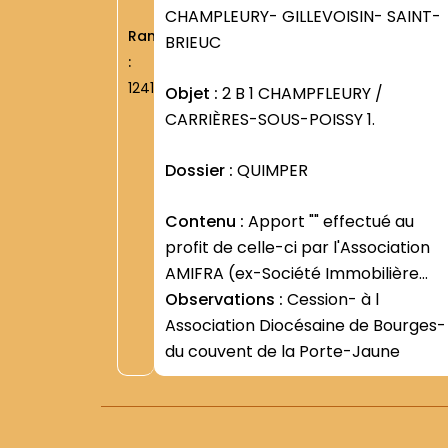
CHAMPLEURY- GILLEVOISIN- SAINT-
Rang
BRIEUC
:
1241
Objet :
2 B 1 CHAMPFLEURY /
CARRIÈRES-SOUS-POISSY 1.
Dossier :
QUIMPER
Contenu :
Apport "" effectué au
profit de celle-ci par l'Association
AMIFRA (ex-Société Immobilière
Sarrette) (5 juillet 1985 - 31 mars
Observations :
Cession- à l
1986) -Retards dans l exécution de
Association Diocésaine de Bourges-
cet "" apport "" (27 avril 1987- 25
du couvent de la Porte-Jaune
mars 1988)