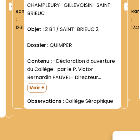
+
+
CHAMPLEURY- GILLEVOISIN- SAINT-
Rang
Ra
BRIEUC
:
:
1261
124
Objet :
2 B 1 / SAINT-BRIEUC 2.
Dossier :
QUIMPER
Contenu :
-Déclaration d ouverture
du Collège- par le P. Victor-
Bernardin FAUVEL- Directeur
(septembre 1895) -Travaux
Voir +
effectués au Collège: liste- avec
Observations :
Collège Séraphique
coût de chaque opération (février
1897) -Liste d élèves -Relations avec
l Inspection Académique (circulaires
reçues) =Interdiction absolue d
employer certains...