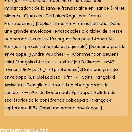
François » ».|Carte et répertoire d adresses des
implantations de la famille franciscaine en France (Frères
Mineurs- Clarisses- Tertiaires Réguliers- Sœurs
Franciscaines).|Dépliant imprimé- format affiche.|Dans
une grande enveloppe.| Photocopies d articles de presse
concernant les festivités|organisées pour l Année St-
François (presse nationale et régionale).|Dans une grande
enveloppe.|§ André Vauchez- « »Comment on devient
saint François d Assise » »- extrait|de D Histoire- n°42-
février. 1982- p. 49_57 (photocopie).|Dans une grande
enveloppe.|& P. Eloi Leclerc- ofm- « »Saint François d
Assise ou l Évangile au cœur d un changement de
société » »- n°14 de Documents Episcopat. Bulletin du
secrétariat de la conférence épiscopale | française
septembre 1982.|Dans une grande enveloppe. |
PRODUITS SIMILAIRES