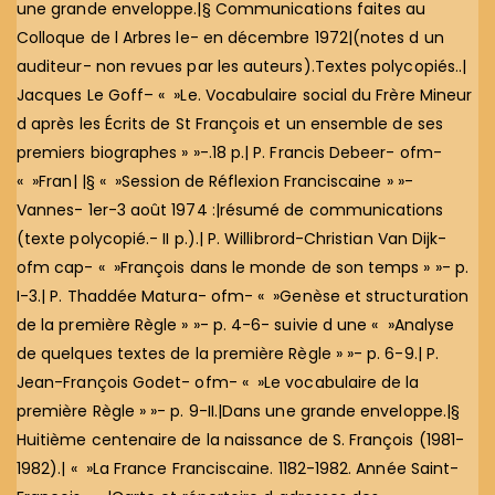
une grande enveloppe.|§ Communications faites au
Colloque de l Arbres le- en décembre 1972|(notes d un
auditeur- non revues par les auteurs).Textes polycopiés..|
Jacques Le Goff– « »Le. Vocabulaire social du Frère Mineur
d après les Écrits de St François et un ensemble de ses
premiers biographes » »-.18 p.| P. Francis Debeer- ofm-
« »Fran| |§ « »Session de Réflexion Franciscaine » »-
Vannes- 1er-3 août 1974 :|résumé de communications
(texte polycopié.- II p.).| P. Willibrord-Christian Van Dijk-
ofm cap- « »François dans le monde de son temps » »- p.
I-3.| P. Thaddée Matura- ofm- « »Genèse et structuration
de la première Règle » »- p. 4-6- suivie d une « »Analyse
de quelques textes de la première Règle » »- p. 6-9.| P.
Jean-François Godet- ofm- « »Le vocabulaire de la
première Règle » »- p. 9-II.|Dans une grande enveloppe.|§
Huitième centenaire de la naissance de S. François (1981-
1982).| « »La France Franciscaine. 1182-1982. Année Saint-