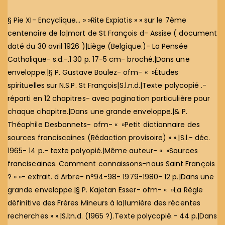
§ Pie XI- Encyclique… » »Rite Expiatis » » sur le 7ème
centenaire de la|mort de St François d- Assise ( document
daté du 30 avril 1926 )|Liège (Belgique.)- La Pensée
Catholique- s.d.-.1 30 p. 17-5 cm- broché.|Dans une
enveloppe.|§ P. Gustave Boulez- ofm- « »Études
spirituelles sur N.S.P. St François|S.l.n.d.|Texte polycopié .-
réparti en 12 chapitres- avec pagination particulière pour
chaque chapitre.|Dans une grande enveloppe.|& P.
Théophile Desbonnets- ofm- « »Petit dictionnaire des
sources franciscaines (Rédaction provisoire) » ».|S.l.- déc.
1965- 14 p.- texte polyopié.|Même auteur- « »Sources
franciscaines. Comment connaissons-nous Saint François
? » »- extrait. d Arbre- n°94-98- 1979-1980- 12 p.|Dans une
grande enveloppe.|§ P. Kajetan Esser- ofm- « »La Règle
définitive des Frères Mineurs à la|lumière des récentes
recherches » ».|S.l;n.d. (1965 ?).Texte polycopié.- 44 p.|Dans