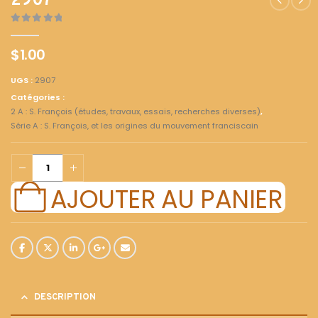
2907
0
out of 5
$
1.00
UGS :
2907
Catégories :
2 A : S. François (études, travaux, essais, recherches diverses)
,
Série A : S. François, et les origines du mouvement franciscain
AJOUTER AU PANIER
DESCRIPTION