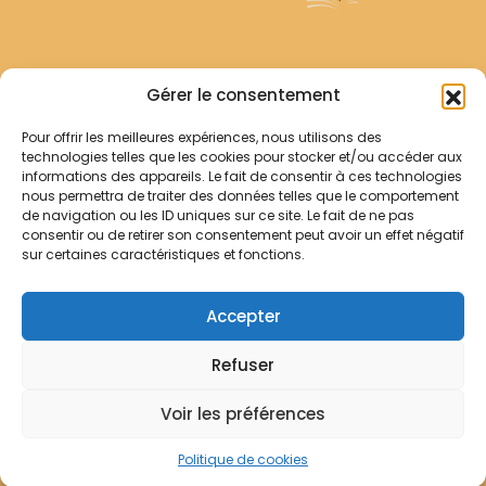
Archives Franciscaines
Gérer le consentement
Pour offrir les meilleures expériences, nous utilisons des
RECHERCHER
technologies telles que les cookies pour stocker et/ou accéder aux
Comment chercher ?
informations des appareils. Le fait de consentir à ces technologies
Les archives
nous permettra de traiter des données telles que le comportement
de navigation ou les ID uniques sur ce site. Le fait de ne pas
consentir ou de retirer son consentement peut avoir un effet négatif
Notre démarche
sur certaines caractéristiques et fonctions.
Les bibliothèques
Contact
Accepter
Votre panier
Refuser
Mentions légales
Politique de cookies
Voir les préférences
© Archives Franciscaines 2025
Politique de cookies