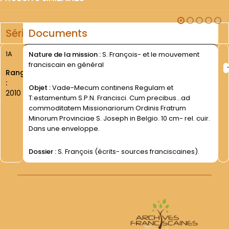
Série
Documents
1A
Nature de la mission :
S. François- et le mouvement
franciscain en général
Rang
:
Objet :
Vade-Mecum continens Regulam et
2010
T:estamentum S.P.N. Francisci. Cum precibus...ad
commoditatem Missionariorum Ordinis Fratrum
Minorum Provinciae S. Joseph in Belgio. 10 cm- rel. cuir.
Dans une enveloppe.
Dossier :
S. François (écrits- sources franciscaines).