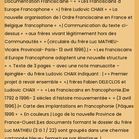
Documentation Franciscaine – « » Les Franciscains d
Europe Francophone « ».| frère Ludovic CHAIX « » La
nouvelle organisation de l Ordre Franciscaine en France et
Belgique francophone « ».| Communication du texte ci-
dessus « » aux frères vivant légitimement hors des
Communautés « » (circulaire du frère Luc MATHIEU-
Vicaire Provincial- Paris- 13 avril 1996).| « » Les Franciscains
d Europe Francophone adoptent une nouvelle structure
« ». Texte de 3 pages – avec une note manuscrite –
épinglée- du frère Ludovic CHAIX indiquant : | » » Premier
projet à revoir ensemble « ».| frères Fabien DELECLOS et
Ludovic CHAIX – « » Les Franciscains en francophonie.|De
1792 à 1996- 2 siècles d histoire mouvementée « » (3 avril
1996).|= Carte des implantations en Francophonie (Pâques
1996 « ». En couleurs.| Logo de la nouvelle Province de
France-Ouest.|Les documents formant le dossier du frère
Luc MATHIEU (3 G 1 / 22) sont groupés dans une chemise
cartonnée bleue- fermeture par élastique. |