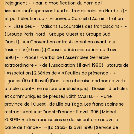
|rejoignent « » par la modification du nom de l
Association(auparavant « » Les franciscains du Nord « »)-
et par l élection du « »nouveau Conseil d Administration
« ».| Liste des « » Maisons succursales des franciscains « »
(Groupe Paris-Nord- Groupe Ouest et Groupe Sud-
Ouest).| « » Convention entre Association avant leur
fusion « » (10 avril).| Conseil d Administration du 11 avril
1996.| « » Procès -verbal de l Assemblée Générale
extraordinaire « » de l Association (11 avril 1996).| Statuts de
l Association.| 2 Séries de « » Feuilles de prèsence « »
signées (10 et 11 avril).|Dans une chemise cartonnée verte
à triple rabat- fermeture par élastique.|= Dossier d articles
et communiqués de presse.| Edith CASTEL- « » Une
province de l Ouest- de Lille au Togo. Les franciscains se
restructurent « »-Ouest-France- 11 avril 1996.| Michel
KUBLER- « » les franciscains se dessinent une nouvelle
carte de france « »-|La Croix- 13 avril 1996.| Service de