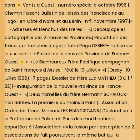
dans
Vents d Ouest- numéro spécial d octobre 1996.|
Chemin Faisant. Bulletin de liaison des Franciscains au
Togo- en Côte d Ivoire et au Bénin- n°1| novembre 1997.|=
« » Adresses et Elenchus des Frères « ».| Découpage et
cartographie des 2 nouvelles Provinces.| Répartition des
frères par tranches d âge.|= frère Régis DEBEER- notice sur
le « » saint « » Patron de la nouvelle Province de France-
Ouest
« » Le Bienheureux Frère Pacifique compagnon
de Saint françois d Assise- fêté le 10 juillet « »| (Orsay- 10
juillet 1996).| 7 pages.|Dossier de frère Luc MATHIEU (3 G 1 /
22)|= Inauguration de la nouvelle Province de France-
Ouest « ».| Deux homélies du frère Hermann SCHALÜCK-
non datées. La première au moins à Paris.|= Association
Ordre des frères Mineurs. LES FRANCISCAINS.| Déclaration à
la Préfecture de Police de Paris des modifications
apportées à l Association| » » la fusion par l absorption de 2
associations de fait poursuivant le même but qui la