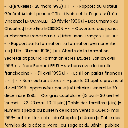
« ».|(Bruxelles- 25 mars 1996) .| |= « » Rapport du Visiteur
Général Adjoint pour la Côte d Ivoire et le Togo « » (frère
Vincenzo| BROCANELLI- 23 février 1996).|= Documents du
Chapitre.| frère Eric MOISDON – « » Ouverture aux jeunes
et charisme franciscain « »| frère Jean-François DUBOUIS –
« » Rapport sur la formation. La formation permanente
« ».|(Lille- 31 mars 1996).| « » Charte de la formation .
Secrétariat pour la Formation et les Etudes. Edition avril
1996 « »| frère Bernard FEUR – « » Liens avec la famille
franciscaine « » (11 avril 1996).| « » Et si l on parlait finances
!. « »| « » Normes transitoires « » pour le Chapitre provincial
d Avril 1996- approuvées par le |Définitoire Général le 20
décembre 1995.|= Congrès capitulaire (13 avril- 30 avril et
1er mai – 22-23 mai- 10-11 juin)| Table des familles (juin).|=
Numéro spécial du bulletin de liaison Vents d Ouest- mai
1996- publiant les actes du Chapitre| d Union.|= Table des
familles de la côte d Ivoire- du Togo et du Bénin- publiée