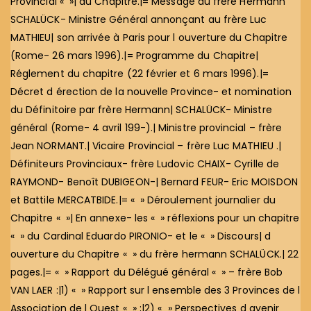
Provincial « »| au Chapitre.|= Message du frère Hermann
SCHALÜCK- Ministre Général annonçant au frère Luc
MATHIEU| son arrivée à Paris pour l ouverture du Chapitre
(Rome- 26 mars 1996).|= Programme du Chapitre|
Réglement du chapitre (22 février et 6 mars 1996).|=
Décret d érection de la nouvelle Province- et nomination
du Définitoire par frère Hermann| SCHALÜCK- Ministre
général (Rome- 4 avril 199-).| Ministre provincial – frère
Jean NORMANT.| Vicaire Provincial – frère Luc MATHIEU .|
Définiteurs Provinciaux- frère Ludovic CHAIX- Cyrille de
RAYMOND- Benoît DUBIGEON-| Bernard FEUR- Eric MOISDON
et Battile MERCATBIDE.|= « » Déroulement journalier du
Chapitre « »| En annexe- les « » réflexions pour un chapitre
« » du Cardinal Eduardo PIRONIO- et le « » Discours| d
ouverture du Chapitre « » du frère hermann SCHALÜCK.| 22
pages.|= « » Rapport du Délégué général « » – frère Bob
VAN LAER :|1) « » Rapport sur l ensemble des 3 Provinces de l
Association de l Ouest « » ;|2) « » Perspectives d avenir