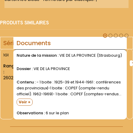
PRODUITS SIMILAIRES
Série
Documents
1G1
Nature de la mission :
VIE DE LA PROVINCE (Strasbourg)
Rang
Dossier :
VIE DE LA PROVINCE
:
2602
Contenu :
- 1 boite : 1925-39 et 1944-1961 : conférences
des provinciaux|-1 boite : COPEF (compte-rendu
officiel). 1962-1969|- 1 boite : COPEF (comptes-rendus
officiel). 1970-1988|-1 boite : COPEF (compte-rendu
Voir +
officiel). Dossier du président- de 1990 à 1993|-1 boite :
COPEF- 1996-2002|-1...
Observations :
6 sur le plan