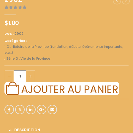
2902
0
out of 5
$
1.00
UGS :
2902
Catégories :
1 G : Histoire de la Province (fondation, débuts, événements importants,
etc...)
,
Série G : Vie de la Province
AJOUTER AU PANIER
DESCRIPTION