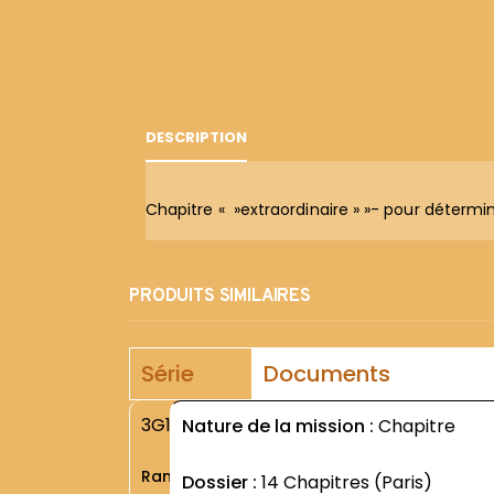
DESCRIPTION
Chapitre « »extraordinaire » »- pour détermin
PRODUITS SIMILAIRES
Série
Documents
3G1
Nature de la mission :
Chapitre
Rang
Dossier :
14 Chapitres (Paris)