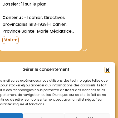
:
Dossier :
11 sur le plan
Dossier 
8
2944
Contenu :
-1 cahier. Directives
Contenu
provinciales 1913-1939|-1 cahier.
(dons- p
Province Sainte-Marie Médiatrice
successio
(Belgique). Décisions définitoriales.
Economat
Voir +
1942|-8 cahiers de réflexions
Economiq
personnelles (1910-1912)- non
2002. 1 b
identifié|2e travée|-1 boite. 1. Les
origines à 1912. (11). Jusqu au
Gérer le consentement
rattachement à Thuringe
(1899).|Correspondance- actes
 les meilleures expériences, nous utilisons des technologies telles que
 pour stocker et/ou accéder aux informations des appareils. Le fait
officiels|-1 boite. Les origines à...
r à ces technologies nous permettra de traiter des données telles
Votre panier
ortement de navigation ou les ID uniques sur ce site. Le fait de ne
Mentions légales
ir ou de retirer son consentement peut avoir un effet négatif sur
aractéristiques et fonctions.
Politique de cookies