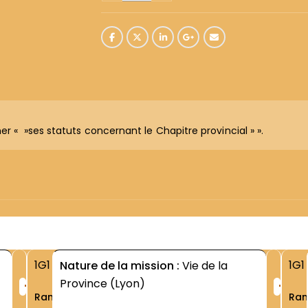
er « »ses statuts concernant le Chapitre provincial » ».
1G1
1G1
Nature de la mission :
Vie de la
+
+
Province (Lyon)
Rang
Ra