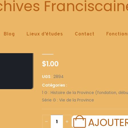
2894
chives Franciscain
Blog
Lieux d’études
Contact
Fonctio
2894
0
out of 5
$
1.00
UGS :
2894
Catégories :
1 G : Histoire de la Province (fondation, déb
Série G : Vie de la Province
AJOUTER