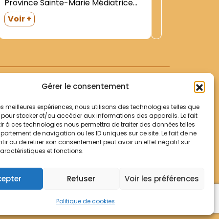
Province Sainte-Marie Médiatrice
Cent ans
(Belgique). Décisions définitoriales.
1888-1988
Voir +
Voir +
1942|-8 cahiers de réflexions
OFM avan
Observat
personnelles (1910-1912)- non
(statisti
identifié|2e travée|-1 boite. 1. Les
Province 
origines à 1912. (11). Jusqu au
professio
rattachement à Thuringe
Gérer le consentement
(1899).|Correspondance- actes
officiels|-1 boite. Les origines à...
 les meilleures expériences, nous utilisons des technologies telles que
 pour stocker et/ou accéder aux informations des appareils. Le fait
r à ces technologies nous permettra de traiter des données telles
Votre panier
ortement de navigation ou les ID uniques sur ce site. Le fait de ne
Mentions légales
ir ou de retirer son consentement peut avoir un effet négatif sur
aractéristiques et fonctions.
Politique de cookies
© Archives Franciscaines 2025
cepter
Refuser
Voir les préférences
Politique de cookies