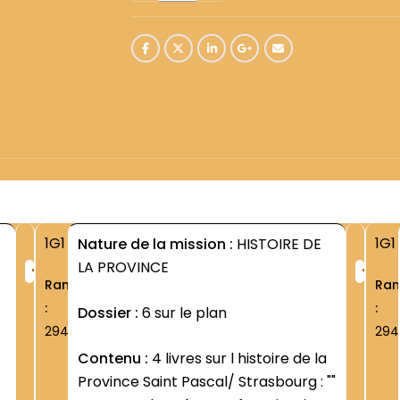
1G1
1G1
Nature de la mission :
HISTOIRE DE
+
+
LA PROVINCE
Rang
Ra
:
:
Dossier :
6 sur le plan
2947
294
Contenu :
4 livres sur l histoire de la
Province Saint Pascal/ Strasbourg : ""