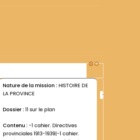
1G1
Nature de la mission :
HISTOIRE DE
Nature d
+
LA PROVINCE
Province
ng
Rang
:
Dossier :
11 sur le plan
Dossier 
8
2608
Contenu :
-1 cahier. Directives
Contenu
provinciales 1913-1939|-1 cahier.
Province 