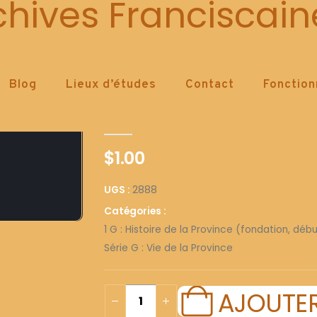
2888
chives Franciscain
Blog
Lieux d’études
Contact
Fonctio
2888
0
out of 5
$
1.00
UGS :
2888
Catégories :
1 G : Histoire de la Province (fondation, déb
Série G : Vie de la Province
AJOUTER