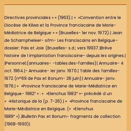
Directives provinciales » » (1963).| « »Convention entre le
Diocèse de Kilwa et la Province franciscaine de Marie-
Médiatrice de Belgique » » (Bruxelles- 1er nov. 1972).| Jean
de Schampheleer- ofm- Les Franciscains en Belgique-
dossier: Paix et Joie (Bruxelles- s.d.; vers 19937.|Brève
histoire de l implantation franciscaine- depuis les origines.|
|Personnel;(annuaires- -tables.des-familIes)| Annuaire- 4
oct. 1964.|- Annuaire- Ier janv. 1970.| Table des familles-
1972 (n°69 de Pax et Bonum- 26 juin)| Annuaire- janv.
1976.| « »Province franciscaine de Marie-Médiatrice en
Belgique- 1982″ » : « »Elenchus 1982″ »- précédé d un
« »Historique de la (p. 7-26).| « »Province franciscaine de
Marie-Médiatrice en Belgique. (« »Elenchus
1989″ »).|Bulletin Pax et Bonum- fragments de collection
(1968-1993)|