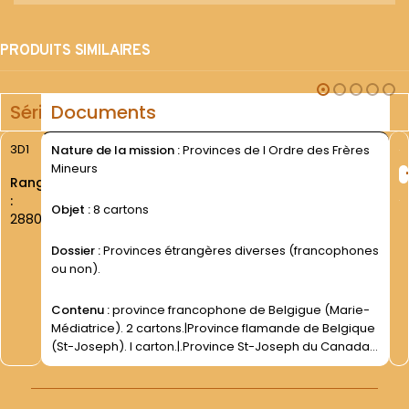
PRODUITS SIMILAIRES
Série
Documents
3D1
Nature de la mission :
Provinces de l Ordre des Frères
Mineurs
Rang
:
Objet :
8 cartons
2880
Dossier :
Provinces étrangères diverses (francophones
ou non).
Contenu :
province francophone de Belgigue (Marie-
Médiatrice). 2 cartons.|Province flamande de Belgique
(St-Joseph). I carton.|.Province St-Joseph du Canada.
4 cartons.|Provinces étrangères diverses.|I carton. -
Assemblées des Provinciaux O.F.M. d Europe (1988-
1992). - Documents divers (1875-1994).| |