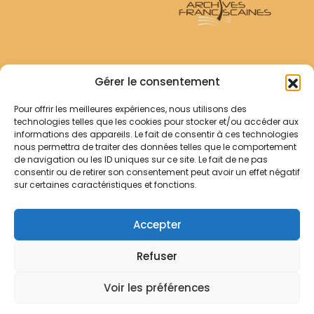
Archives Franciscaines
Gérer le consentement
Pour offrir les meilleures expériences, nous utilisons des
RECHERCHER
technologies telles que les cookies pour stocker et/ou accéder aux
Comment chercher ?
informations des appareils. Le fait de consentir à ces technologies
Les archives
nous permettra de traiter des données telles que le comportement
de navigation ou les ID uniques sur ce site. Le fait de ne pas
consentir ou de retirer son consentement peut avoir un effet négatif
Notre démarche
sur certaines caractéristiques et fonctions.
Les bibliothèques
Contact
Accepter
Votre panier
Refuser
Mentions légales
Politique de cookies
Voir les préférences
© Archives Franciscaines 2025