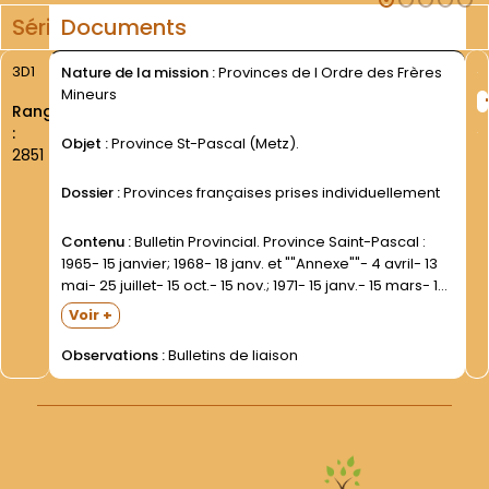
Série
Documents
3D1
Nature de la mission :
Provinces de l Ordre des Frères
Mineurs
Rang
:
Objet :
Province St-Pascal (Metz).
2851
Dossier :
Provinces françaises prises individuellement
Contenu :
Bulletin Provincial. Province Saint-Pascal :
1965- 15 janvier; 1968- 18 janv. et ""Annexe""- 4 avril- 13
mai- 25 juillet- 15 oct.- 15 nov.; 1971- 15 janv.- 15 mars- 15
avril- 15 juin. Dans une grande enveloppe.| La vie des
Voir +
Frères...
Observations :
Bulletins de liaison