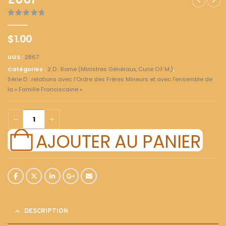
2867
0
out of 5
$
1.00
UGS :
2867
Catégories :
2 D : Rome (Ministres Généraux, Curie O.F.M.)
,
Série D : relations avec l'Ordre des Frères Mineurs et avec l'ensemble de
la « Famille Franciscaine »
AJOUTER AU PANIER
DESCRIPTION