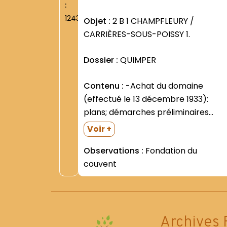
:
1243
Objet :
2 B 1 CHAMPFLEURY /
CARRIÈRES-SOUS-POISSY 1.
Dossier :
QUIMPER
Contenu :
-Achat du domaine
(effectué le 13 décembre 1933):
plans; démarches préliminaires
(juillet - septembre 1933) -
Voir +
Autorisations officielles: =De l
Observations :
Fondation du
Evêque de Versailles (29 décembre
couvent
1933) =De la Congrégation romaine
des Religieux (29 janvier 1934-
contresignée le 6 février par le...
Archives 