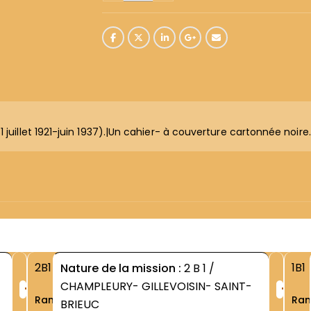
juillet 1921-juin 1937).|Un cahier- à couverture cartonnée noire.
2B1
1B1
Nature de la mission :
2 B 1 /
+
+
CHAMPLEURY- GILLEVOISIN- SAINT-
Rang
Ra
BRIEUC