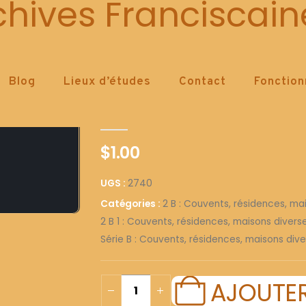
2740
chives Franciscain
Blog
Lieux d’études
Contact
Fonctio
2740
0
out of 5
$
1.00
UGS :
2740
Catégories :
2 B : Couvents, résidences, ma
2 B 1 : Couvents, résidences, maisons diver
Série B : Couvents, résidences, maisons dive
AJOUTER