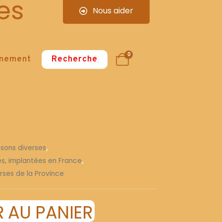
es
Nous aider
0
nnement
Recherche
isons diverses
,
ses, implantées en France
,
rses de la Province
 AU PANIER