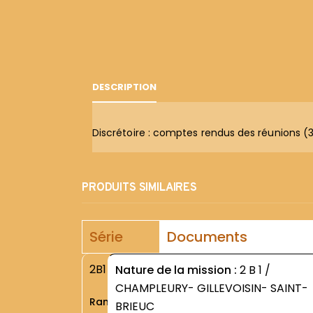
DESCRIPTION
Discrétoire : comptes rendus des réunions (31 
PRODUITS SIMILAIRES
Série
Documents
2B1
Nature de la mission :
2 B 1 /
CHAMPLEURY- GILLEVOISIN- SAINT-
Rang
BRIEUC