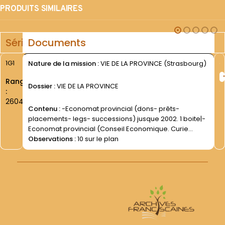
PRODUITS SIMILAIRES
Série
Documents
1G1
Nature de la mission :
VIE DE LA PROVINCE (Strasbourg)
Rang
Dossier :
VIE DE LA PROVINCE
:
2604
Contenu :
-Economat provincial (dons- prêts-
placements- legs- successions) jusque 2002. 1 boite|-
Economat provincial (Conseil Economique. Curie
générale) jusque 2002. 1 boite|
Observations :
10 sur le plan