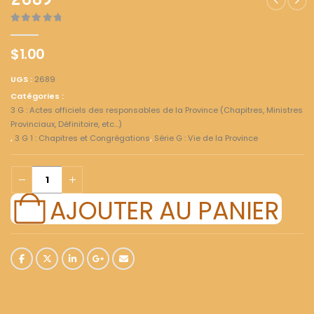
2689
0
out of 5
$
1.00
UGS :
2689
Catégories :
3 G : Actes officiels des responsables de la Province (Chapitres, Ministres
Provinciaux, Définitoire, etc...)
,
3 G 1 : Chapitres et Congrégations
,
Série G : Vie de la Province
AJOUTER AU PANIER