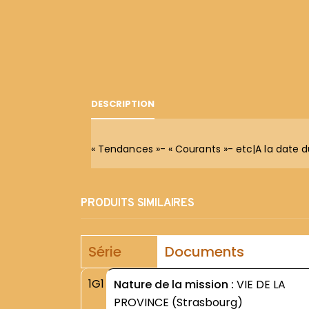
DESCRIPTION
« Tendances »- « Courants »- etc|A la date du 
PRODUITS SIMILAIRES
Série
Documents
1G1
Nature de la mission :
VIE DE LA
PROVINCE (Strasbourg)