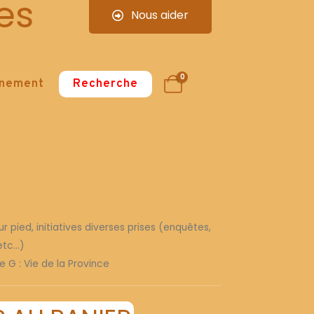
es
Nous aider
0
nnement
Recherche
r pied, initiatives diverses prises (enquêtes,
tc...)
e G : Vie de la Province