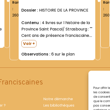
Rang
Ra
:
:
Dossier :
HISTOIRE DE LA PROVINCE
2608
260
Contenu :
4 livres sur l histoire de la
e
Province Saint Pascal/ Strasbourg : ""
Cent ans de présence franciscaine.
1888-1988 "".|3 cartons oblongs : -
Voir +
OFM avant la Révolution
Observations :
6 sur le plan
(statistiques- chroniques en latin)|-
Province T.O. III (registres d
profession du T.0. 1913-…|-Province :...
Franciscaines
Pour offrir
les cookies
de consenti
Notre démarche
que le comp
r ?
Les bibliothèques
pas consent
certaines c