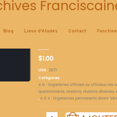
2671
chives Franciscain
Blog
Lieux d’études
Contact
Fonctio
2671
0
out of 5
$
1.00
UGS :
2671
Catégories :
4 G : Organismes officiels ou officieux mis su
questionnaires, sessions, réunions diverses, e
,
4 G 4 : Organismes permanents divers
,
Séri