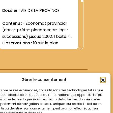
ng
Rang
:
Dossier :
VIE DE LA PROVINCE
Dossier 
4
2611
Contenu :
-Economat provincial
Contenu
(dons- prêts- placements- legs-
Suisse|-1
successions) jusque 2002. 1 boite|-
Sélestat
Economat provincial (Conseil
Observations :
10 sur le plan
Phalsbo
Voir +
Economique. Curie générale) jusque
collège 1
Observat
2002. 1 boite|
Eveux su
années 4
boite. Lo
Bourtzwil
Gérer le consentement
 les meilleures expériences, nous utilisons des technologies telles que
 pour stocker et/ou accéder aux informations des appareils. Le fait
r à ces technologies nous permettra de traiter des données telles
Votre panier
ortement de navigation ou les ID uniques sur ce site. Le fait de ne
Mentions légales
ir ou de retirer son consentement peut avoir un effet négatif sur
aractéristiques et fonctions.