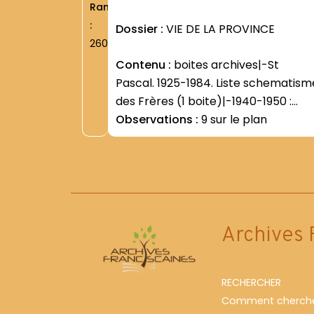
Rang
:
Dossier :
VIE DE LA PROVINCE
2603
Contenu :
boites archives|-St
Pascal. 1925-1984. Liste schematism
des Frères (1 boite)|-1940-1950 :
Postulants et clercs sortis (1
Observations :
9 sur le plan
boite)|-1913-1959. Directives-
réunions des supérieurs (1 boite)|
Archives 
RECHERCHER
Comment cherche