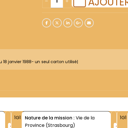
AJOUTER
18 janvier 1988- un seul carton utilisé|
1G1
1G1
Nature de la mission :
Vie de la
+
+
Province (Strasbourg)