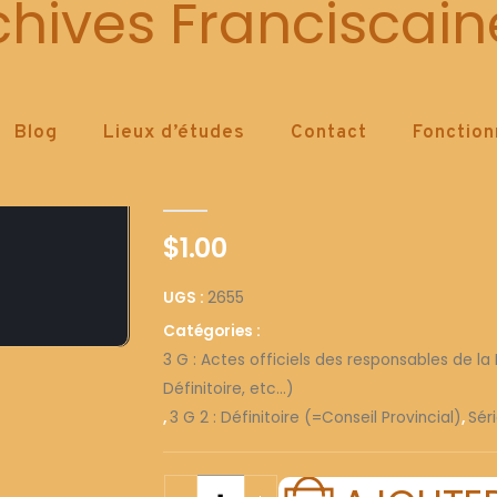
2655
chives Franciscain
Blog
Lieux d’études
Contact
Fonctio
2655
0
out of 5
$
1.00
UGS :
2655
Catégories :
3 G : Actes officiels des responsables de la 
Définitoire, etc...)
,
3 G 2 : Définitoire (=Conseil Provincial)
,
Séri