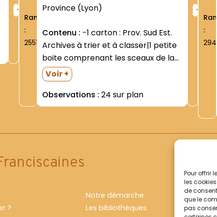
+
+
Province (Lyon)
Rang
Ra
:
:
Contenu :
-1 carton : Prov. Sud Est.
2551
294
Archives à trier et à classer|1 petite
boite comprenant les sceaux de la
Province|1 cahier Nécrologe de la
Voir +
Province de St Bernardin de Sienne
Observations :
24 sur plan
devenue Province des Trois-
Compagnons|1849-2001. Manuscrit|1
cahier Restauration de Saint
Bernardin....
Franciscaines
Pour offrir
les cookies
de consenti
Notre démarche
que le comp
r ?
Les bibliothèques
pas consent
certaines c