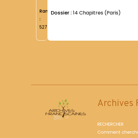
Rang
Dossier :
14 Chapitres (Paris)
:
5274
Archives 
RECHERCHER
Comment cherche