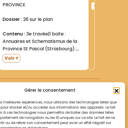
+
PROVINCE
Province
ng
Rang
:
Dossier :
26 sur le plan
Contenu
5
2548
/ 4) : l
Contenu :
3e travée|1 boite :
1969-1981
Annuaires et Schematismus de la
1996|Que
Voir +
Province St Pascal (Strasbourg) ;
provinci
Observat
Province des Trois Compagnons
visites 
Voir +
(avec la Custodie de Corse)|4e
1967)|His
travée|-1 boite : Fichier des Frères|-1
Bernardin 
boite : cachets de la Province St
Pascal (Strasbourg)|-1 boite :...
Gérer le consentement
 les meilleures expériences, nous utilisons des technologies telles que
 pour stocker et/ou accéder aux informations des appareils. Le fait
r à ces technologies nous permettra de traiter des données telles
Votre panier
ortement de navigation ou les ID uniques sur ce site. Le fait de ne
Mentions légales
ir ou de retirer son consentement peut avoir un effet négatif sur
aractéristiques et fonctions.