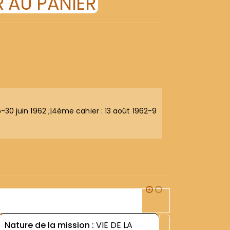
 AU PANIER
5-30 juin 1962 ;|4ème cahier : 13 août 1962-9
1G1
Nature de la mission :
VIE DE LA
Nature d