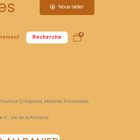
es
Nous aider
0
nnement
Recherche
Province (Chapitres, Ministres Provinciaux,
e G : Vie de la Province