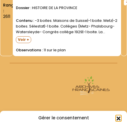
Rang
Dossier :
HISTOIRE DE LA PROVINCE
:
2611
Contenu :
-3 boites. Maisons de Suisse|-1 boite. Metz|-2
boites. Sélestat|-1 boite. Collèges (Metz- Phalsbourg-
Watersleyde- Congrès collège 1929|-1 boite. La
Tourette Eveux sur l Arbresle. Photos des années 40.
Voir +
Ajaccio (1941-1945) |-1 boite. Longeville les S. Avold|-1
boite. Bourtzwiller|-1 boite. Mulhouse...
Observations :
11 sur le plan
Archives Franciscaines
Gérer le consentement