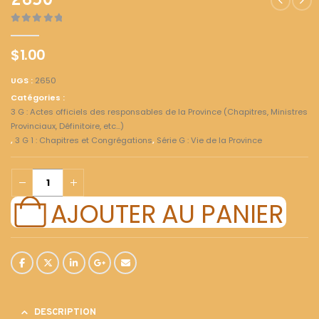
2650
0
out of 5
$
1.00
UGS :
2650
Catégories :
3 G : Actes officiels des responsables de la Province (Chapitres, Ministres
Provinciaux, Définitoire, etc...)
,
3 G 1 : Chapitres et Congrégations
,
Série G : Vie de la Province
AJOUTER AU PANIER
DESCRIPTION