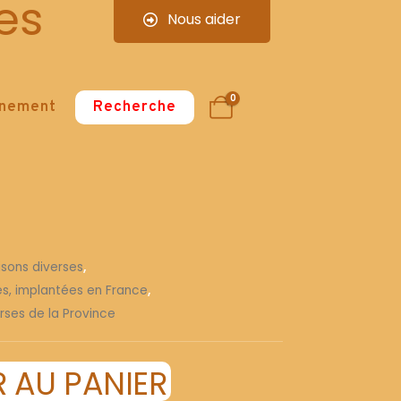
es
Nous aider
0
nnement
Recherche
isons diverses
,
ses, implantées en France
,
rses de la Province
 AU PANIER