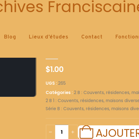
265
chives Franciscain
Blog
Lieux d’études
Contact
Fonctio
265
0
out of 5
$
1.00
UGS :
265
Catégories :
2 B : Couvents, résidences, ma
2 B 1 : Couvents, résidences, maisons diver
Série B : Couvents, résidences, maisons dive
AJOUTER