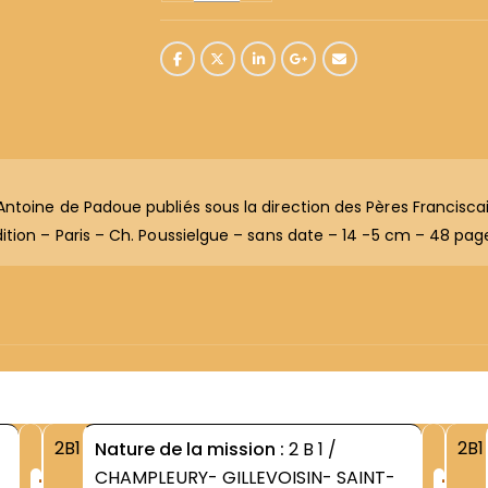
ntoine de Padoue publiés sous la direction des Pères Francisca
ition – Paris – Ch. Poussielgue – sans date – 14 -5 cm – 48 pag
2B1
2B1
Nature de la mission :
2 B 1 /
+
+
CHAMPLEURY- GILLEVOISIN- SAINT-