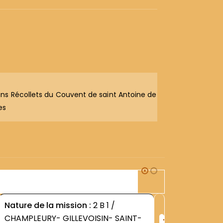
ins Récollets du Couvent de saint Antoine de
es
2B1
Nature de la mission :
2 B 1 /
Nature d
+
CHAMPLEURY- GILLEVOISIN- SAINT-
CHAMPLE