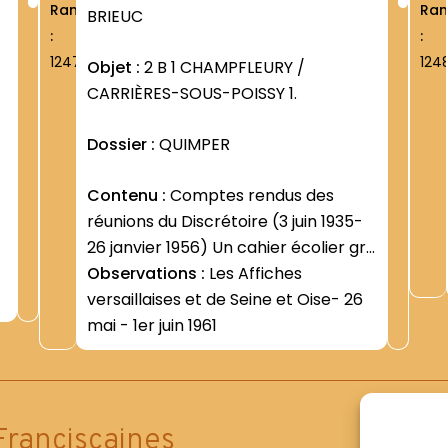
Rang
Ra
BRIEUC
:
:
1247
124
Objet :
2 B 1 CHAMPFLEURY /
CARRIÈRES-SOUS-POISSY 1.
Dossier :
QUIMPER
Contenu :
Comptes rendus des
réunions du Discrétoire (3 juin 1935-
26 janvier 1956) Un cahier écolier gris
("" Grand Bazar de l Hôtel-de-Ville "")
Observations :
Les Affiches
versaillaises et de Seine et Oise- 26
c
mai - 1er juin 1961
s
Franciscaines