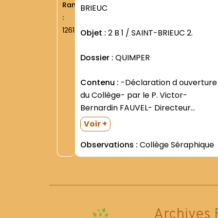
Rang
BRIEUC
:
1261
Objet :
2 B 1 / SAINT-BRIEUC 2.
Dossier :
QUIMPER
Contenu :
-Déclaration d ouverture
du Collège- par le P. Victor-
Bernardin FAUVEL- Directeur
(septembre 1895) -Travaux
Voir +
effectués au Collège: liste- avec
Observations :
Collège Séraphique
coût de chaque opération (février
1897) -Liste d élèves -Relations ave
l Inspection Académique (circulaire
reçues) =Interdiction absolue d
employer certains...
Archives 