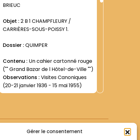
ng
Rang
BRIEUC
BRIEUC
:
8
1259
Objet :
2 B 1 CHAMPFLEURY /
Objet :
2
CARRIÈRES-SOUS-POISSY 1.
Dossier 
Dossier :
QUIMPER
Contenu
Contenu :
Un cahier cartonné rouge
CouventE
("" Grand Bazar de l Hôtel-de-Ville "")
Francisc
Observations :
Visites Canoniques
-Corresp
Voir +
(20-21 janvier 1936 - 15 mai 1955)
sous for
Observat
notariés
Couvent.
romaine p
extrait 
Marie de 
Gérer le consentement