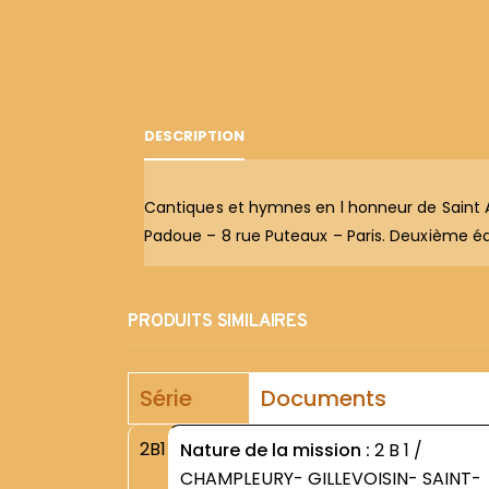
DESCRIPTION
Cantiques et hymnes en l honneur de Saint A
Padoue – 8 rue Puteaux – Paris. Deuxième éd
PRODUITS SIMILAIRES
Série
Documents
2B1
Nature de la mission :
2 B 1 /
CHAMPLEURY- GILLEVOISIN- SAINT-