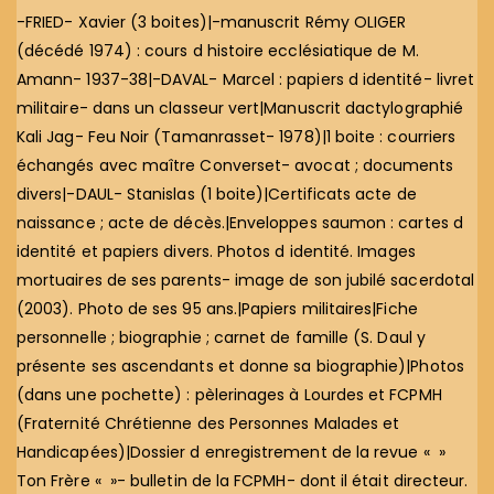
-FRIED- Xavier (3 boites)|-manuscrit Rémy OLIGER
(décédé 1974) : cours d histoire ecclésiatique de M.
Amann- 1937-38|-DAVAL- Marcel : papiers d identité- livret
militaire- dans un classeur vert|Manuscrit dactylographié
Kali Jag- Feu Noir (Tamanrasset- 1978)|1 boite : courriers
échangés avec maître Converset- avocat ; documents
divers|-DAUL- Stanislas (1 boite)|Certificats acte de
naissance ; acte de décès.|Enveloppes saumon : cartes d
identité et papiers divers. Photos d identité. Images
mortuaires de ses parents- image de son jubilé sacerdotal
(2003). Photo de ses 95 ans.|Papiers militaires|Fiche
personnelle ; biographie ; carnet de famille (S. Daul y
présente ses ascendants et donne sa biographie)|Photos
(dans une pochette) : pèlerinages à Lourdes et FCPMH
(Fraternité Chrétienne des Personnes Malades et
Handicapées)|Dossier d enregistrement de la revue « »
Ton Frère « »- bulletin de la FCPMH- dont il était directeur.