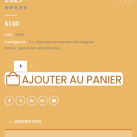
2629
0
out of 5
$
1.00
UGS :
2629
Catégories :
3 J : Dossiers personnels des religieux
,
Série J : personnel de la Province
AJOUTER AU PANIER
DESCRIPTION