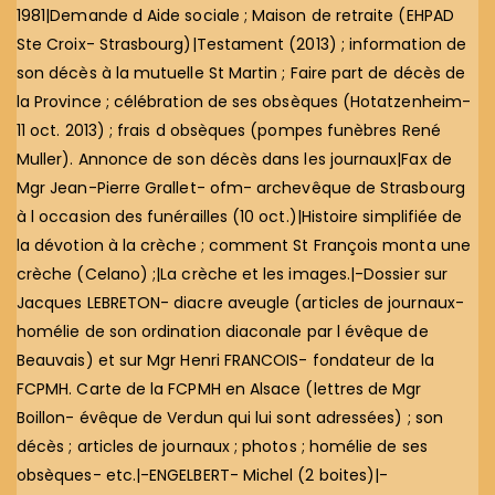
1981|Demande d Aide sociale ; Maison de retraite (EHPAD
Ste Croix- Strasbourg)|Testament (2013) ; information de
son décès à la mutuelle St Martin ; Faire part de décès de
la Province ; célébration de ses obsèques (Hotatzenheim-
11 oct. 2013) ; frais d obsèques (pompes funèbres René
Muller). Annonce de son décès dans les journaux|Fax de
Mgr Jean-Pierre Grallet- ofm- archevêque de Strasbourg
à l occasion des funérailles (10 oct.)|Histoire simplifiée de
la dévotion à la crèche ; comment St François monta une
crèche (Celano) ;|La crèche et les images.|-Dossier sur
Jacques LEBRETON- diacre aveugle (articles de journaux-
homélie de son ordination diaconale par l évêque de
Beauvais) et sur Mgr Henri FRANCOIS- fondateur de la
FCPMH. Carte de la FCPMH en Alsace (lettres de Mgr
Boillon- évêque de Verdun qui lui sont adressées) ; son
décès ; articles de journaux ; photos ; homélie de ses
obsèques- etc.|-ENGELBERT- Michel (2 boites)|-