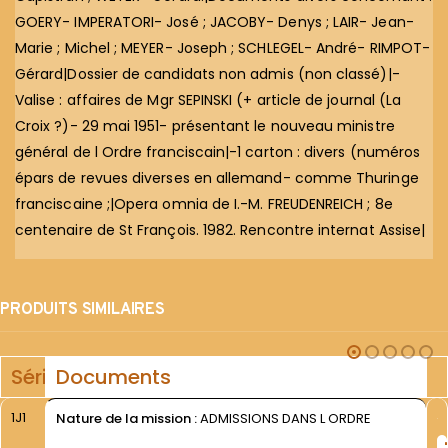
GOERY- IMPERATORI- José ; JACOBY- Denys ; LAIR- Jean-
Marie ; Michel ; MEYER- Joseph ; SCHLEGEL- André- RIMPOT-
Gérard|Dossier de candidats non admis (non classé)|-
Valise : affaires de Mgr SEPINSKI (+ article de journal (La
Croix ?)- 29 mai 1951- présentant le nouveau ministre
général de l Ordre franciscain|-1 carton : divers (numéros
épars de revues diverses en allemand- comme Thuringe
franciscaine ;|Opera omnia de I.-M. FREUDENREICH ; 8e
centenaire de St François. 1982. Rencontre internat Assise|
PRODUITS SIMILAIRES
Série
Documents
1J1
Nature de la mission :
ADMISSIONS DANS L ORDRE