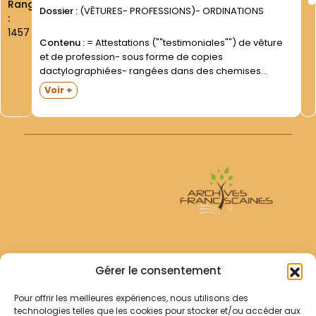
Rang
Dossier :
(VÊTURES- PROFESSIONS)- ORDINATIONS
:
1457
Contenu :
= Attestations (""testimoniales"") de vêture
et de profession- sous forme de copies
dactylographiées- rangées dans des chemises
(chaque chemise correspond à une lettre de l
Voir +
alphabet- initiale du nom des Frères concernés;
certaines sont dédoublées). Copies réalisées à partir
des...
Archives Franciscaines
Gérer le consentement
Pour offrir les meilleures expériences, nous utilisons des
RECHERCHER
technologies telles que les cookies pour stocker et/ou accéder aux