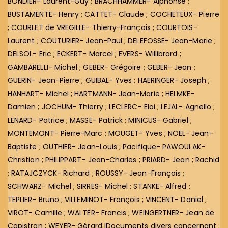
BONDIER- Laurent-Guy ; BRACHHAMMER- Alphonse ;
BUSTAMENTE- Henry ; CATTET- Claude ; COCHETEUX- Pierre
; COURLET de VREGILLE- Thierry-François ; COURTOIS-
Laurent ; COUTURIER- Jean-Paul ; DELEFOSSE- Jean-Marie ;
DELSOL- Eric ; ECKERT- Marcel ; EVERS- Willibrord ;
GAMBARELLI- Michel ; GEBER- Grégoire ; GEBER- Jean ;
GUERIN- Jean-Pierre ; GUIBAL- Yves ; HAERINGER- Joseph ;
HANHART- Michel ; HARTMANN- Jean-Marie ; HELMKE-
Damien ; JOCHUM- Thierry ; LECLERC- Eloi ; LEJAL- Agnello ;
LENARD- Patrice ; MASSE- Patrick ; MINICUS- Gabriel ;
MONTEMONT- Pierre-Marc ; MOUGET- Yves ; NOËL- Jean-
Baptiste ; OUTHIER- Jean-Louis ; Pacifique- PAWOULAK-
Christian ; PHILIPPART- Jean-Charles ; PRIARD- Jean ; Rachid
; RATAJCZYCK- Richard ; ROUSSY- Jean-François ;
SCHWARZ- Michel ; SIRRES- Michel ; STANKE- Alfred ;
TEPLIER- Bruno ; VILLEMINOT- François ; VINCENT- Daniel ;
VIROT- Camille ; WALTER- Francis ; WEINGERTNER- Jean de
Capistran ; WEYER- Gérard.|Documents divers concernant :