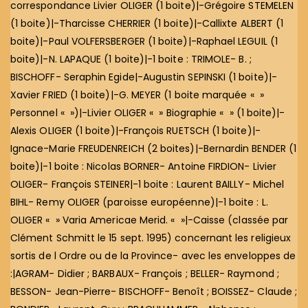
correspondance Livier OLIGER (1 boite)|-Grégoire STEMELEN
(1 boite)|-Tharcisse CHERRIER (1 boite)|-Callixte ALBERT (1
boite)|-Paul VOLFERSBERGER (1 boite)|-Raphael LEGUIL (1
boite)|-N. LAPAQUE (1 boite)|-1 boite : TRIMOLE- B. ;
BISCHOFF- Seraphin Egide|-Augustin SEPINSKI (1 boite)|-
Xavier FRIED (1 boite)|-G. MEYER (1 boite marquée « »
Personnel « »)|-Livier OLIGER « » Biographie « » (1 boite)|-
Alexis OLIGER (1 boite)|-François RUETSCH (1 boite)|-
Ignace-Marie FREUDENREICH (2 boites)|-Bernardin BENDER (1
boite)|-1 boite : Nicolas BORNER- Antoine FIRDION- Livier
OLIGER- François STEINER|-1 boite : Laurent BAILLY- Michel
BIHL- Remy OLIGER (paroisse européenne)|-1 boite : L.
OLIGER « » Varia Americae Merid. « »|-Caisse (classée par
Clément Schmitt le 15 sept. 1995) concernant les religieux
sortis de l Ordre ou de la Province- avec les enveloppes de
:|AGRAM- Didier ; BARBAUX- François ; BELLER- Raymond ;
BESSON- Jean-Pierre- BISCHOFF- Benoît ; BOISSEZ- Claude ;