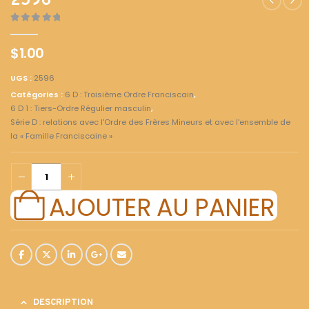
2596
0
out of 5
$
1.00
UGS :
2596
Catégories :
6 D : Troisième Ordre Franciscain
,
6 D 1 : Tiers-Ordre Régulier masculin
,
Série D : relations avec l'Ordre des Frères Mineurs et avec l'ensemble de
la « Famille Franciscaine »
AJOUTER AU PANIER
DESCRIPTION