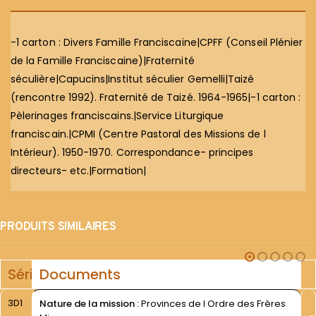
-1 carton : Divers Famille Franciscaine|CPFF (Conseil Plénier
de la Famille Franciscaine)|Fraternité
séculière|Capucins|Institut séculier Gemelli|Taizé
(rencontre 1992). Fraternité de Taizé. 1964-1965|-1 carton :
Pèlerinages franciscains.|Service Liturgique
franciscain.|CPMI (Centre Pastoral des Missions de l
Intérieur). 1950-1970. Correspondance- principes
directeurs- etc.|Formation|
PRODUITS SIMILAIRES
Série
Documents
3D1
Nature de la mission :
Provinces de l Ordre des Frères