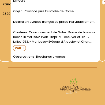
Mineurs
Rang
:
Objet :
Province puis Custodie de Corse
2820
Dossier :
Provinces françaises prises individuellement
Contenu :
Couronnement de Notre-Dame de Lavasina.
Bastia 18 mai 1952. Lyon- Impr. M. Lescuyer et Fils- 2
juillet 1953.|- Mgr Llosa- Evêoue d Ajaccio- et Chan.
Christiani- La Reine|Immaculée de la Corse...Lectures
Voir +
et prières pour le Mois de Marie.|Ajaccio- Evêché-
1954.|...
Observations :
Brochures diverses