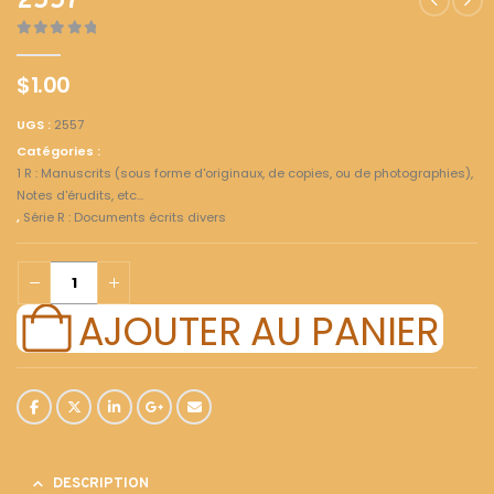
2557
0
out of 5
$
1.00
UGS :
2557
Catégories :
1 R : Manuscrits (sous forme d'originaux, de copies, ou de photographies),
Notes d'érudits, etc...
,
Série R : Documents écrits divers
AJOUTER AU PANIER
DESCRIPTION