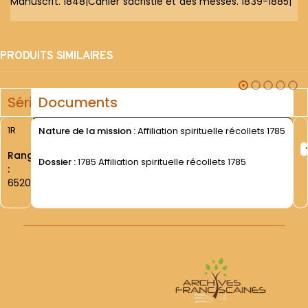
Manuscrit. 1848|Cahier sacristie et des messes. 1839-1885|
PRODUITS SIMILAIRES
Série
Documents
1R
Nature de la mission :
Affiliation spirituelle récollets 1785
Rang
Dossier :
1785 Affiliation spirituelle récollets 1785
:
6520